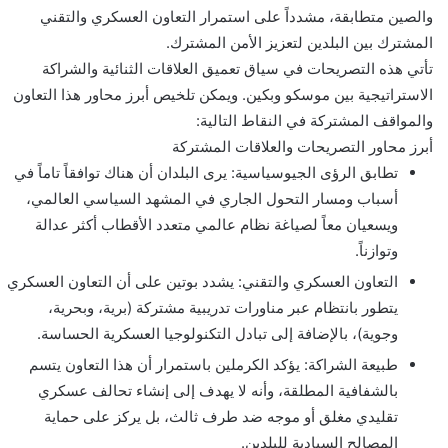
و
والصين متطابقة، مشدداً على استمرار التعاون العسكري والتقني
ن
المشترك بين البلدين لتعزيز الأمن المشترك.
ي
تأتي هذه التصريحات في سياق تعميق العلاقات الثنائية والشراكة
ا
الاستراتيجية بين موسكو وبكين. ويمكن تلخيص أبرز محاور هذا التعاون
والمواقف المشتركة في النقاط التالية:
أبرز محاور التصريحات والعلاقات المشتركة
تطابق الرؤى الجيوسياسية: يرى البلدان أن هناك توافقاً تاماً في
أسباب ومسار التحول الجاري في المشهد السياسي العالمي،
ويسعيان معاً لصياغة نظام عالمي متعدد الأقطاب أكثر عدالة
وتوازناً.
التعاون العسكري والتقني: يشدد بوتين على أن التعاون العسكري
يتطور بانتظام عبر مناورات تدريبية مشتركة (برية، وبحرية،
وجوية)، بالإضافة إلى تبادل التكنولوجيا العسكرية الحساسة.
طبيعة الشراكة: يؤكد الكرملين باستمرار أن هذا التعاون يتسم
بالشفافية المطلقة، وأنه لا يهدف إلى إنشاء تحالف عسكري
تقليدي مغلق أو موجه ضد طرف ثالث، بل يركز على حماية
المصالح السيادية للبلدين.