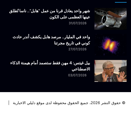
شهر واحد يعادل قرنا من عمل “هابل”.. ناسا تُطلق
عينها العظمى على الكون
31/07/2026
واحد في المليار.. مرصد هابل يكشف أندر حادث
كوني في تاريخ مجرتنا
27/07/2026
بيل غيتس: 4 مهن فقط ستصمد أمام هيمنة الذكاء
الاصطناعي
03/07/2026
© حقوق النشر 2026، جميع الحقوق محفوظة لدى موقع دليلي الاخبارية |
فيسبوك
تويتر
لينكدإن
يوتيوب
انستقرام