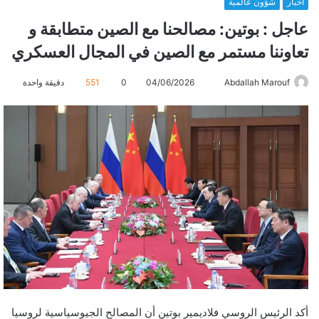
أخبار
شؤون عالمية
عاجل : بوتين: مصالحنا مع الصين متطابقة و
تعاوننا مستمر مع الصين في المجال العسكري
Abdallah Marouf
أ
04/06/2026
0
551
دقيقة واحدة
ر
س
ل
ب
ر
ي
د
ا
إ
ل
ك
ت
ر
أكد الرئيس الروسي فلاديمير بوتين أن المصالح الجيوسياسية لروسيا