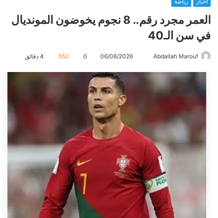
أخبار
رياضة
العمر مجرد رقم.. 8 نجوم يخوضون المونديال
في سن الـ40
Abdallah Marouf
أ
06/06/2026
0
552
4 دقائق
ر
س
ل
ب
ر
ي
د
ا
إ
ل
ك
ت
ر