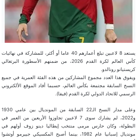
و
ن
ي
ا
يستعد 8 لاعبين تبلغ أعمارهم 40 عاما أو أكثر، للمشاركة في نهائيات
كأس العالم لكرة القدم 2026، من ضمنهم الأسطورة البرتغالي
كريستيانو رونالدو.
ويفوق هذا العدد مجموع المشاركين من هذه الفئة العمرية في جميع
النسخ السابقة مجتمعة بكأس العالم، حسبما أفاد الموقع الألكتروني
الرسمي للاتحاد الدولي لكرة القدم (فيفا).
وعلى مدار النسخ الـ22 السابقة من المونديال بين عامي 1930
و2022، لم يشارك سوى 7 لاعبين تجاوزوا الأربعين من العمر في
البطولة، وكان حارس مرمى منتخب إيطاليا دينو زوف أولهم في
مونديال إسبانيا عام 1982، بينما أصبح المكسيكي جييرمو أوتشوا