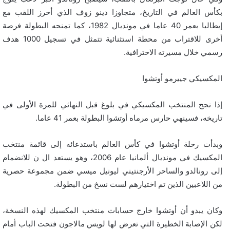
بكأس العالم في التاريخ، متجاوزا دينو زوف الذي أحرز اللقب مع
إيطاليا بعمر 40 عاما في مونديال 1982، كما تمنحه البطولة فرصة
أخرى للاقتراب من محطة استثنائية تتمثل في تسجيل 1000 هدف
رسمي خلال مسيرته الاحترافية.
المكسيكي جييرمو أوتشوا
إذا نجح المنتخب المكسيكي في بلوغ قبل النهائي للمرة الأولى في
تاريخه، فسينهي حارس مرماه أوتشوا البطولة بعمر 41 عاما.
وبدأت رحلة أوتشوا في كأس العالم باستدعائه إلى قائمة منتخب
المكسيك في مونديال ألمانيا عام 2006، وهو يستعد ال ن للانضمام
إلى رونالدو والساحر الأرجنتيني ليونيل ميسي ضمن مجموعة حصرية
من اللاعبين الذين تم اختيارهم لست نسخ من البطولة.
وكان يبدو أن أوتشوا خارج حسابات منتخب المكسيك لهذه النسخة،
لكن الإصابة الخطيرة التي تعرض لها لويس مالاجون فتحت الباب أمام