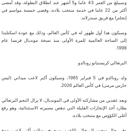
وسيبلغ من العمر 43 عاما و5 أشهر عند انطلاق البطولة، وقد أمضى
أكثر من 22 عاما في خدمة منتخب بلاده، وقضى خمسة مواسم في
إنجلترا مع فريق سندرلاند.
وسيكون هذا أول ظهور له في كأس العالم، وذلك مع عودة اسكتلندا
إلى الساحة العالمية للمرة الأولى منذ نسخة مونديال فرنسا عام
1998.
البرتغالي كريستيانو رونالدو
ولد رونالدو في 5 فبراير 1985، وسيكون أكبر لاعب ميداني (ليس
حارس مرمى) في كأس العالم 2026.
وبعد عقدين من مشاركته الأولى في المونديال، لا يزال النجم البرتغالي
يطارد أحد الإنجازات القليلة التي تنقص مسيرته الاستثنائية، وهو رفع
أغلى الكؤوس مع منتخب بلاده.
وفي حال توجت البرتغال باللقب، سيصبح رونالدو أكبر لاعب يتوج