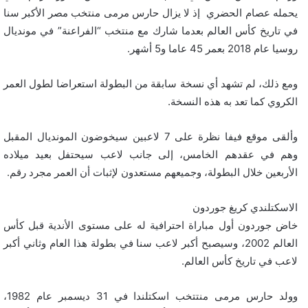
يحمله عصام الحضري إذ لا يزال حارس مرمى منتخب مصر الأكبر سنا
في تاريخ كأس العالم بعدما شارك مع منتخب “الفراعنة” في مونديال
روسيا عام 2018 بعمر 45 عاما و5 أشهر.
ومع ذلك، لم تشهد أي نسخة سابقة من البطولة استعراضا لطول العمر
الكروي كما تعد به هذه النسخة.
وألقى موقع فيفا نظرة على 7 لاعبين سيخوضون المونديال المقبل
وهم في عقدهم الخامس، إلى جانب لاعب سيحتفل بعيد ميلاده
الأربعين خلال البطولة، وجميعهم مستعدون لإثبات أن العمر مجرد رقم.
الاسكتلندي كريغ جوردون
خاض جوردون أول مباراة احترافية له على مستوى الأندية قبل كأس
العالم 2002، وسيصبح أكبر لاعب سنا في بطولة هذا العام وثاني أكبر
لاعب في تاريخ كأس العالم.
وولد حارس مرمى منتتخب اسكتلندا في 31 ديسمبر عام 1982،