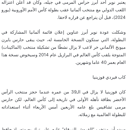
يعتبر نوير أحد أبرز حراس المرمى في جيله، وكان قد أعلن اعتزاله
اللعب الدولي مع منتخب ألمانيا عقب بطولة كأس الأمم الأوروبية (يورو
2024)، قبل أن يتراجع عن قراره لاحقا.
وشكلت عودة نوير أبرز عناوين إعلان قائمة ألمانيا المشاركة في
البطولة، التي ستكون النسخة الخامسة له، حيث يبقى حارس بايرن
ميونخ الألماني خر لاعب لا يزال نشطًا من تشكيلة منتخب (الماكينات)
المتوجة بلقب كأس العالم في البرازيل عام 2014 وسيخوض نسخة هذا
العام بعمر 40 عاما وشهرين.
كاب فيردي فوزينيا
كان فوزينيا لا يزال في الـ39 من عمره عندما حجز منتخب الرأس
الأخضر بطاقة تأهله الأولى في تاريخه إلى كأس العالم، لكن حارس
مرمى تشافيس بلغ عامه الأربعين أمس الأربعاء أثناء استعداداته
للبطولة العالمية مع زملائه.
ويبدو أن منتخب “القروش الزرقاء” عازم على ترك بصمته، إذ حافظ