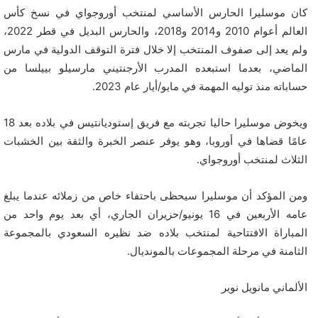
كان موسليرا الحارس الأساسي لمنتخب أوروجواي في نسخ كأس
العالم أعوام 2010 و2014 و2018، والحارس البديل في قطر 2022،
ولم يعد إلى صفوف المنتخب إلا خلال فترة التوقف الدولية في مارس
الماضي، بعدما استبعده المدرب الأرجنتيني مارسيلو بييلسا من
حساباته منذ توليه المهمة في مايو/أيار عام 2023.
ويخوض موسليرا حاليا تجربته مع فريق إستوديانتيس في بلاده بعد 18
عامًا قضاها في أوروبا، وهو يوفر عنصر الخبرة والثقة بين الخشبات
الثلاث لمنتخب أوروجواي.
ومن المؤكد أن موسليرا سيحظى باحتفاء خاص من زملائه عندما يبلغ
عامه الأربعين في 16 يونيو/حزيران الجاري، أي بعد يوم واحد من
المباراة الافتتاحية لمنتخب بلاده ضد نظيره السعودي بالمجموعة
الثامنة في مرحلة المجموعات بالمونديال.
الألماني مانويل نوير