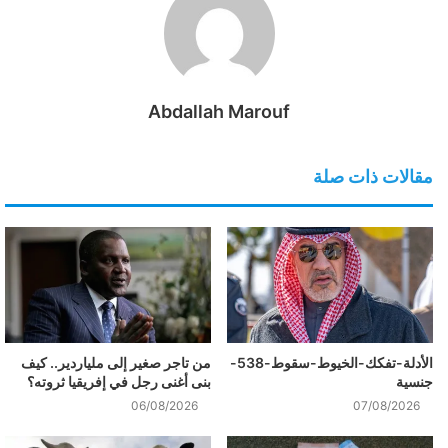
Abdallah Marouf
مقالات ذات صلة
الأدلة-تفكك-الخيوط-سقوط-538-
من تاجر صغير إلى ملياردير.. كيف
جنسية
بنى أغنى رجل في إفريقيا ثروته؟
06/08/2026
07/08/2026