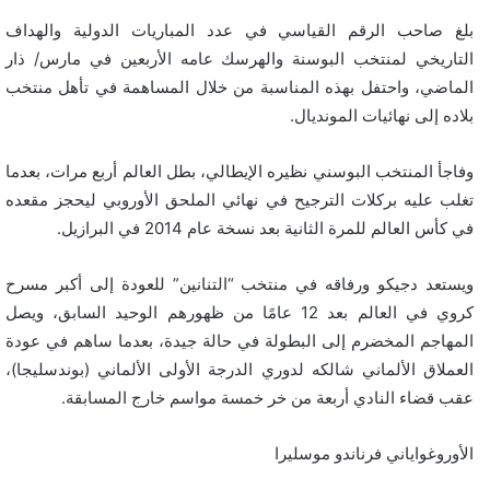
بلغ صاحب الرقم القياسي في عدد المباريات الدولية والهداف
التاريخي لمنتخب البوسنة والهرسك عامه الأربعين في مارس/ ذار
الماضي، واحتفل بهذه المناسبة من خلال المساهمة في تأهل منتخب
بلاده إلى نهائيات المونديال.
وفاجأ المنتخب البوسني نظيره الإيطالي، بطل العالم أربع مرات، بعدما
تغلب عليه بركلات الترجيح في نهائي الملحق الأوروبي ليحجز مقعده
في كأس العالم للمرة الثانية بعد نسخة عام 2014 في البرازيل.
ويستعد دجيكو ورفاقه في منتخب “التنانين” للعودة إلى أكبر مسرح
كروي في العالم بعد 12 عامًا من ظهورهم الوحيد السابق، ويصل
المهاجم المخضرم إلى البطولة في حالة جيدة، بعدما ساهم في عودة
العملاق الألماني شالكه لدوري الدرجة الأولى الألماني (بوندسليجا)،
عقب قضاء النادي أربعة من خر خمسة مواسم خارج المسابقة.
الأوروغواياني فرناندو موسليرا