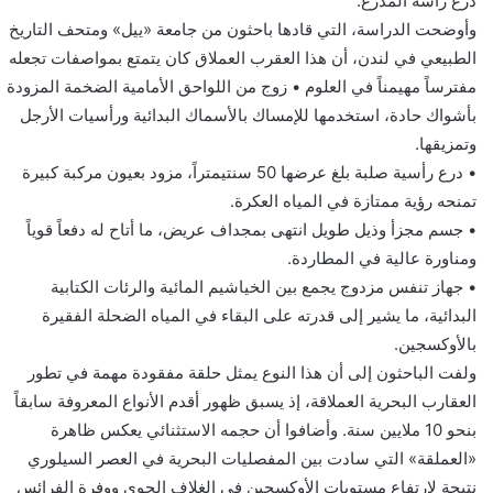
درع رأسه المدرع.
وأوضحت الدراسة، التي قادها باحثون من جامعة «ييل» ومتحف التاريخ
الطبيعي في لندن، أن هذا العقرب العملاق كان يتمتع بمواصفات تجعله
مفترساً مهيمناً في العلوم • زوج من اللواحق الأمامية الضخمة المزودة
بأشواك حادة، استخدمها للإمساك بالأسماك البدائية ورأسيات الأرجل
وتمزيقها.
• درع رأسية صلبة بلغ عرضها 50 سنتيمتراً، مزود بعيون مركبة كبيرة
تمنحه رؤية ممتازة في المياه العكرة.
• جسم مجزأ وذيل طويل انتهى بمجداف عريض، ما أتاح له دفعاً قوياً
ومناورة عالية في المطاردة.
• جهاز تنفس مزدوج يجمع بين الخياشيم المائية والرئات الكتابية
البدائية، ما يشير إلى قدرته على البقاء في المياه الضحلة الفقيرة
بالأوكسجين.
ولفت الباحثون إلى أن هذا النوع يمثل حلقة مفقودة مهمة في تطور
العقارب البحرية العملاقة، إذ يسبق ظهور أقدم الأنواع المعروفة سابقاً
بنحو 10 ملايين سنة. وأضافوا أن حجمه الاستثنائي يعكس ظاهرة
«العملقة» التي سادت بين المفصليات البحرية في العصر السيلوري
نتيجة لارتفاع مستويات الأوكسجين في الغلاف الجوي ووفرة الفرائس