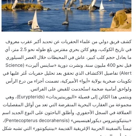
ي
د
ا
إ
ل
ك
كشف فريق دولي من علماء الحفريات عن تحديد أكبر عقرب معروف
ت
في تاريخ الكوكب، وهو كائن بحري مفترس بلغ طوله نحو 2.5 متر، أي
ر
ما يعادل حجم كلب كبير، عاش في المحيطات خلال العصر السيلوري
و
قبل نحو 400 مليون سنة. ونشرت دورية «ساينس أليرت» (Science
ن
Alert) تفاصيل الاكتشاف الذي تحقق بعد تحليل حفريات عُثر عليها في
ي
تكوينات صخرية بولاية «أيوا» الأميركية، تضمنت أجزاء من درع الرأس
ا
ولواحق أمامية ضخمة استُخدمت للقبض على الفرائس.
وينتمي هذا الكائن إلى فصيلة «اليوريبتيريدات» (Eurypterids)، وهي
مجموعة من العقارب البحرية المنقرضة التي تعد من أوائل المفصليات
العملاقة في السجل الأحفوري. وأطلق الباحثون على النوع الجديد اسم
«بينتيكوبتيروس ديكوراهينسيس» (Pentecopterus decorahensis)،
تيمناً بالسفينة الحربية الإغريقية القديمة «بينتيكونتور» التي تشبه شكل