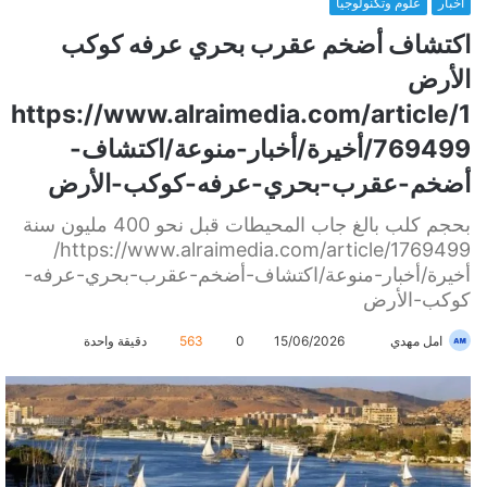
أخبار
علوم وتكنولوجيا
اكتشاف أضخم عقرب بحري عرفه كوكب
الأرض
https://www.alraimedia.com/article/1
769499/أخيرة/أخبار-منوعة/اكتشاف-
أضخم-عقرب-بحري-عرفه-كوكب-الأرض
بحجم كلب بالغ جاب المحيطات قبل نحو 400 مليون سنة
https://www.alraimedia.com/article/1769499/
أخيرة/أخبار-منوعة/اكتشاف-أضخم-عقرب-بحري-عرفه-
كوكب-الأرض
امل مهدي
أ
15/06/2026
0
563
دقيقة واحدة
ر
س
ل
ب
ر