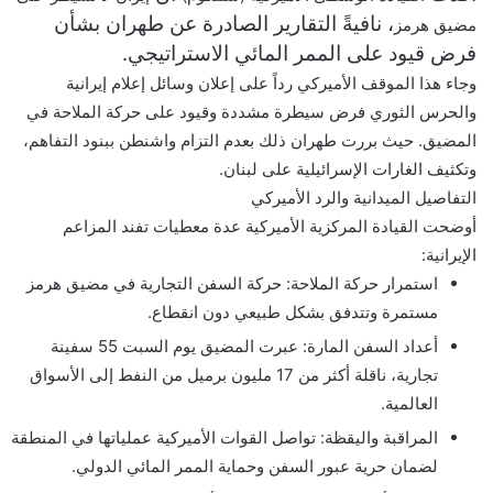
و
، نافيةً التقارير الصادرة عن طهران بشأن
مضيق هرمز
ن
فرض قيود على الممر المائي الاستراتيجي.
ي
وجاء هذا الموقف الأميركي رداً على إعلان وسائل إعلام إيرانية
ا
والحرس الثوري فرض سيطرة مشددة وقيود على حركة الملاحة في
المضيق. حيث بررت طهران ذلك بعدم التزام واشنطن ببنود التفاهم،
وتكثيف الغارات الإسرائيلية على لبنان.
التفاصيل الميدانية والرد الأميركي
أوضحت القيادة المركزية الأميركية عدة معطيات تفند المزاعم
الإيرانية:
استمرار حركة الملاحة: حركة السفن التجارية في مضيق هرمز
مستمرة وتتدفق بشكل طبيعي دون انقطاع.
أعداد السفن المارة: عبرت المضيق يوم السبت 55 سفينة
تجارية، ناقلة أكثر من 17 مليون برميل من النفط إلى الأسواق
العالمية.
المراقبة واليقظة: تواصل القوات الأميركية عملياتها في المنطقة
لضمان حرية عبور السفن وحماية الممر المائي الدولي.