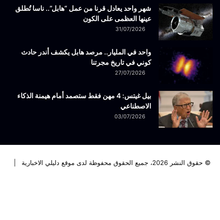
شهر واحد يعادل قرنا من عمل “هابل”.. ناسا تُطلق
عينها العظمى على الكون
31/07/2026
واحد في المليار.. مرصد هابل يكشف أندر حادث
كوني في تاريخ مجرتنا
27/07/2026
بيل غيتس: 4 مهن فقط ستصمد أمام هيمنة الذكاء
الاصطناعي
03/07/2026
© حقوق النشر 2026، جميع الحقوق محفوظة لدى موقع دليلي الاخبارية |
فيسبوك
تويتر
لينكدإن
يوتيوب
انستقرام