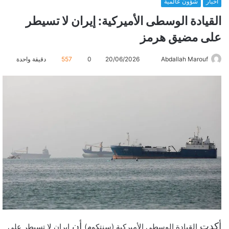
أخبار
شؤون عالمية
القيادة الوسطى الأميركية: إيران لا تسيطر
على مضيق هرمز
Abdallah Marouf
أ
20/06/2026
0
557
دقيقة واحدة
ر
س
ل
ب
ر
ي
د
ا
إ
ل
ك
ت
ر
أكدت
أن
القيادة الوسطى الأميركية (سنتكوم)
إيران لا تسيطر على