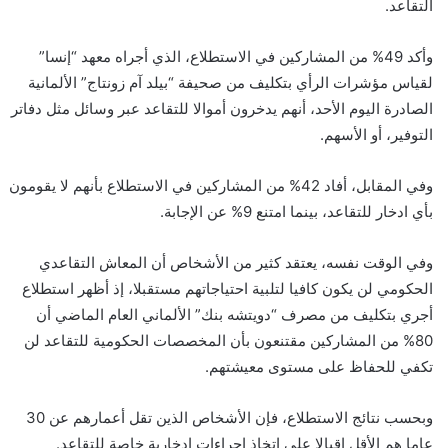
التقاعد.
وأكد 49% من المشاركين في الاستطلاع، الذي أجراه معهد “إنسا”
لقياس مؤشرات الرأي بتكليف من صحيفة “بيلد آم زونتاج” الألمانية
الصادرة اليوم الأحد، أنهم يدخرون أموالا للتقاعد عبر وسائل مثل دفاتر
التوفير، أو الأسهم.
وفي المقابل، أفاد 42% من المشاركين في الاستطلاع بأنهم لا يقومون
بأي ادخار للتقاعد، بينما امتنع 9% عن الإجابة.
وفي الوقت نفسه، يعتقد كثير من الأشخاص أن المعاش التقاعدي
الحكومي لن يكون كافيا لتلبية احتياجاتهم مستقبلا، إذ أظهر استطلاع
أجري بتكليف من مصرف “دويتشه بنك” الألماني العام الماضي أن
80% من المشاركين مقتنعون بأن المخصصات الحكومية للتقاعد لن
تكفي للحفاظ على مستوى معيشتهم.
وبحسب نتائج الاستطلاع، فإن الأشخاص الذين تقل أعمارهم عن 30
عاما هم الأقل إقبالا على اتخاذ إجراءات ادخارية خاصة للتقاعد.