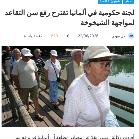
أخبار
شؤون عالمية
لجنة حكومية في ألمانيا تقترح رفع سن التقاعد
لمواجهة الشيخوخة
امل مهدي
أ
22/06/2026
0
629
دقيقة واحدة
ر
س
ل
ب
ر
ي
د
ا
إ
ل
ك
ت
ر
أفادت وكالة رويترز نقلا عن مصادر مطلعة أن ألمانيا قد ترفع سن