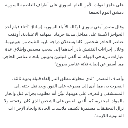
و
على حاجز لقوات الأمن العام السوري على أطراف العاصمة السورية
ن
دمشق اليوم الجمعة.
ي
ا
وقال مصدر أمني سوري لوكالة الأنباء السورية (سانا): “أثناء قيام أحد
الحواجز الأمنية على مداخل مدينة جرمانا بمهامه الاعتيادية، أوقفت
عناصر الحاجز شخصين كانا يستقلان دراجة نارية للتثبت من هويتيهما،
وخلال إجراءات التفتيش بادر أحدهما إلى سحب مسدس وإطلاق عدة
عيارات نارية في الهواء، ثم ألقى قنبلتين يدويتين باتجاه عناصر الحاجز،
مما أسفر عن إصابة ثلاثة عناصر بجروح”.
وأضاف المصدر: “لدى محاولة مطلق النار إلقاء قنبلة يدوية ثالثة،
انفجرت به، مما أدى إلى مصرعه على الفور. وبعد نقل جثته إلى
المستشفى والتعرف على هويتها، تبيّن أنه مطلوب بجرائم قتل واتجار
بالمواد المخدرة، كما أُلقي القبض على الشخص الذي كان برفقته، ولا
تزال التحقيقات مستمرة لكشف ملابسات الحادثة واتخاذ الإجراءات
القانونية اللازمة”.