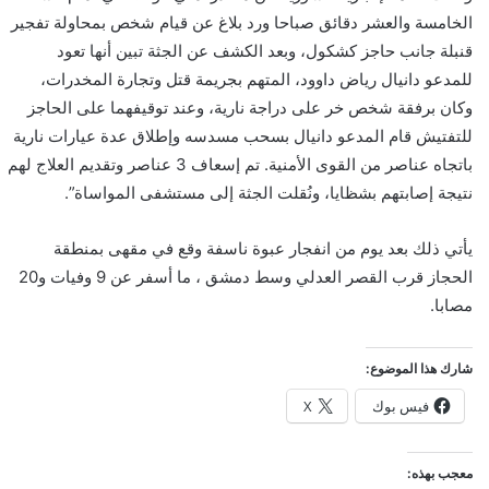
الخامسة والعشر دقائق صباحا ورد بلاغ عن قيام شخص بمحاولة تفجير
قنبلة جانب حاجز كشكول، وبعد الكشف عن الجثة تبين أنها تعود
للمدعو دانيال رياض داوود، المتهم بجريمة قتل وتجارة المخدرات،
وكان برفقة شخص خر على دراجة نارية، وعند توقيفهما على الحاجز
للتفتيش قام المدعو دانيال بسحب مسدسه وإطلاق عدة عيارات نارية
باتجاه عناصر من القوى الأمنية. تم إسعاف 3 عناصر وتقديم العلاج لهم
نتيجة إصابتهم بشظايا، ونُقلت الجثة إلى مستشفى المواساة”.
يأتي ذلك بعد يوم من انفجار عبوة ناسفة وقع في مقهى بمنطقة
الحجاز قرب القصر العدلي وسط دمشق ، ما أسفر عن 9 وفيات و20
مصابا.
شارك هذا الموضوع:
فيس بوك
X
معجب بهذه: