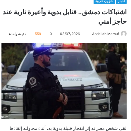
أخبار
شؤون عربية
اشتباكات دمشق.. قنابل يدوية وأعيرة نارية عند
حاجز أمني
Abdallah Marouf
أ
03/07/2026
0
559
دقيقة واحدة
ر
س
ل
ب
ر
ي
د
ا
إ
ل
ك
ت
ر
لقي شخص مصرعه إثر انفجار قنبلة يدوية به، أثناء محاولته إلقاءها