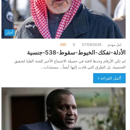
أخبار
امل مهدي
07/08/2026
0
595
الأدلة-تفكك-الخيوط-سقوط-538-جنسية
لم تكن الأرقام وحدها لافتة في حصيلة الاجتماع الأخير للجنة العليا لتحقيق
الجنسية، بل الطرق التي قادت إليها أيضاً… مستندات…
أكمل القراءة »