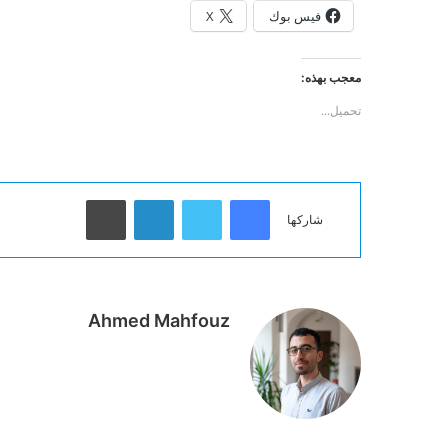
فيس بوك
X
معجب بهذه:
تحميل...
فيسبوك
تويتر
لينكدإن
طباعة
شاركها
Ahmed Mahfouz