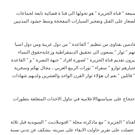
ة ” قناة الجزيرة ” هو تحولها الى قنا ة فضائية تابعة لجماعات
الصغار على القتل وتفجير السيارات المفخخة وسط حشود المدنيين
قادمين بفتاوى من تنظيم ” القاعدة ” من دول عربية ومن دول اسيا
نهم ” ثوار ” يسعون الى تحقيق الديمقراطية ورعايةحقوق النساء
ون تقديم قناة الجزيرة ” لصورة افراد ” جبهة النصرة ” و ” القاعدة
عتبارهم ثوارو ” سفراء ” ثورات الربيع العربي ، مجال تهكم وسخرية
ائلين ” نعم ان هؤلاء ثوار القرن الواحد والعشرين ولديهم شهادات
حتجاج على سياستهاالاعلامية في تناول الاحداث المتعلقة بتطورات
ناة ” الجزيرة ” مع ماذكرته مجلة ” افتونبلاديت ” السويدية قبل ثلاثة
رية حصلت على تقرير حاولت الابقاء على سريته ،يشكف عن تدني نسبة