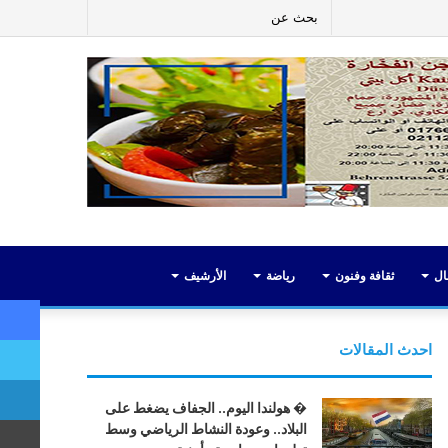
ر
لينكدإن
يوتيوب
انستقرام
إضافة
بحث
عمود
عن
جانبي
ال
ثقافة وفنون
رياضة
الأرشيف
احدث المقالات
� هولندا اليوم.. الجفاف يضغط على
البلاد.. وعودة النشاط الرياضي وسط