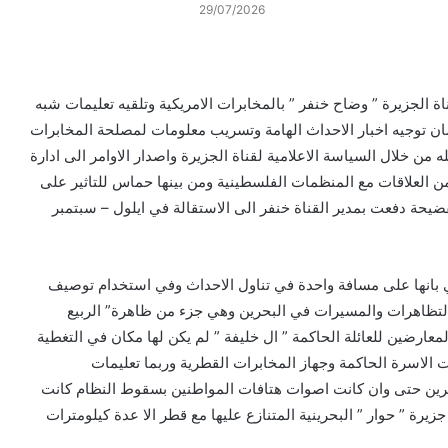
29/07/2026
اة الجزيرة ” وضاح خنفر ” بالمخابرات الامريكية وتلقيه تعليمات شبه
شان توجيه اخبار الاحداث الهامة وتسريب معلومات لمصلحة المخابرات
من خلال السياسة الاعلامية لقناة الجزيرة واصدار الاوامر الى ادارة
من العلاقات مع المنظمات الفلسطينية ومن بينها حماس للتاثير على
فضيحة دفعت بمدير القناة خنفر الى الاستقالة في ايلول – سبتمبر
ي بانها على مسافة واحدة في تناول الاحداث وفي استخدام توصيف
 التظاهرات والمسيرات في البحرين وهي جزء من ظاهرة” الربيع
معارضين للعائلة الحاكمة ” ال خليفة ” لم يكن لها مكان في التغطية
مات الاسرة الحاكمة وجهاز المخابرات القطرية وربما تعليمات
حرين حتى وان كانت اصوات هتافات المواطنين بسقوط النظام كانت
ة ” حوار ” البحرينية المتنازع عليها مع قطر الا عدة كيلومترات