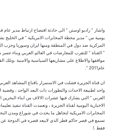
واشار ” راديو اوستن ” الى حادثة افتضاح ارتباط مدير عام قن
يومية من ” مدير محطة المخابرات الامريكية ” في الخليج ب
المركزية ضد دول في المنطقة ومنها ايران وسوريا وحزب الله 
” القناة ” للتقرب للمعارضات في العالم العربي وبناء جسر 
مواقفها والاطلاع على مشاريعها السياسية والامنية ،وتلك ال
عام2011 “.
ان قناة الجزيرة فشلت في الاستمرار باقناع المشاهد العرب
واحد لطبيعة الاحداث والتطورات ذات البعد الواحد ، وقضية
العربي ” التي يشارك فيها عشرات الالاف من ابناء البحرين ال
الاخبارية اليومية لقناة الجزيرة ، وتعمدت القناة تنفيذ تعلي
المخابرات الامريكية لتجاهل ما يحدث في شوراع ومدن الب
تسمع في قصر حاكم قطر الذي لايبعد قصره في الدوحة عن جزير
فقط .!