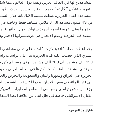
المشاهدين لها في العالم العربي وبقية دول العالم ، مما شكل
التقرير ،لتشكل ” كارثة ” حقيقية لقناة الجزيرة ، حيث اظه
، وهو ما يعني ضربة قاصمة لجهود سنوات طوال بذلتها قناة ” 
المصداقية الحرفية وعدم الانحياز في عرضنشراتها الاخبار وفي
و قد اعطت مجلة ” افتونبلاديت ” امثلة على تدني مشاهدي ال
السري الذي حصلت عليه قناة الجزيرة بناءعلى دراسات واست
من تدني مشاهدة القناة كانت اكثرها في العالم العربي ، ح
الى 90 بالمائة في بعض الاحيان ،بعدما اكتشفت الشعوب ا
جزءا من مشروع امني وسياسي له صلة بالمخابرات الامريكيةو
الكيان الاسرائيلي خاصة في ظل انباء عن علاقة اعضا السفارة 
شارك هذا الموضوع: