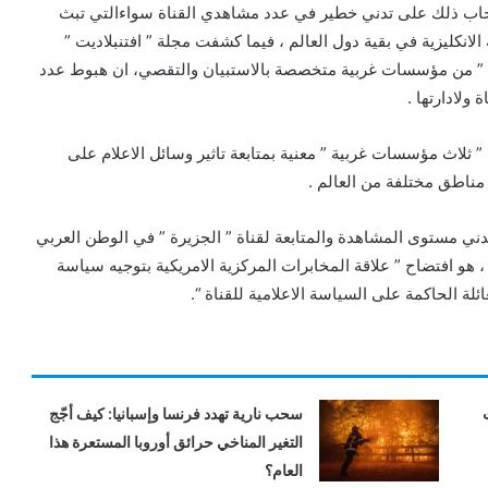
حاب ذلك على تدني خطير في عدد مشاهدي القناة سواءالتي تبث
 الانكليزية في بقية دول العالم ، فيما كشفت مجلة ” افتنبلاديت ”
 ” من مؤسسات غربية متخصصة بالاستبيان والتقصي، ان هبوط عدد
ة ” ثلاث مؤسسات غربية ” معنية بمتابعة تاثير وسائل الاعلام على
ي مناطق مختلفة من العالم .
دني مستوى المشاهدة والمتابعة لقناة ” الجزيرة ” في الوطن العربي
ية ، هو افتضاح ” علاقة المخابرات المركزية الامريكية بتوجيه سياسة
ئلة الحاكمة على السياسة الاعلامية للقناة “.
 تحت
سحب نارية تهدد فرنسا وإسبانيا: كيف أجّج
التغير المناخي حرائق أوروبا المستعرة هذا
العام؟