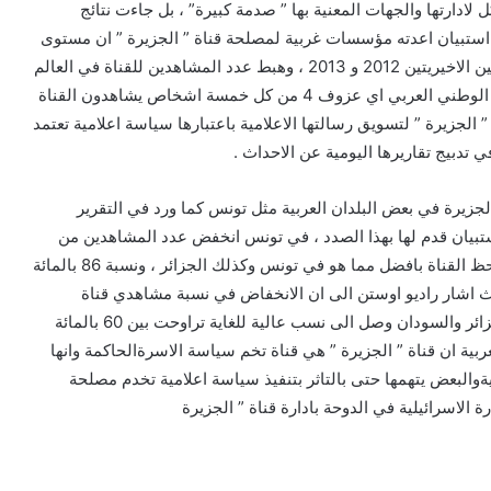
 لادارتها والجهات المعنية بها ” صدمة كبيرة” ، بل جاءت نتائج
ر استبيان اعدته مؤسسات غربية لمصلحة قناة ” الجزيرة ” ان مستوى
المشاهدة لقناة الجزيرة هبطت بنسبة 86بالمائة خلال السنتين الاخيريتين 2012 و 2013 ، وهبط عدد المشاهدين للقناة في العالم
من 43 مليون مشاهد الى 6 ملايين مشاهد فقط وخاصة في الوطني العربي اي عزوف 4 من كل خمسة اشخاص يشاهدون القناة
الجزيرة ” لتسويق رسالتها الاعلامية باعتبارها سياسة اعلامية تعتمد
 تدبيج تقاريرها اليومية عن الاحداث .
جزيرة في بعض البلدان العربية مثل تونس كما ورد في التقرير
بيان قدم لها بهذا الصدد ، في تونس انخفض عدد المشاهدين من
950 الف مشاهد الى 200 الف مشاهد ، وفي مصر لم يكن حظ القناة بافضل مما هو في تونس وكذلك الجزائر ، ونسبة 86 بالمائة
يث اشار راديو اوستن الى ان الانخفاض في نسبة مشاهدي قناة
الجزيرة في العراق وسوريا ولبنان والسعودية والبحرين والجزائر والسودان وصل الى نسب عالية للغاية تراوحت بين 60 بالمائة
لعربية ان قناة ” الجزيرة ” هي قناة تخم سياسة الاسرةالحاكمة وانها
البعض يتهمها حتى بالتاثر بتنفيذ سياسة اعلامية تخدم مصلحة
الاسرائيلية في الدوحة بادارة قناة ” الجزيرة