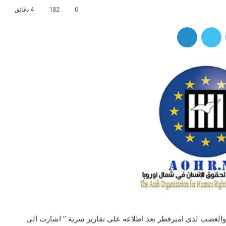
0
182
4 دقائق
فيسبوك
تويتر
لينكدإن
والغضب لدى اميرقطر بعد اطلاعه على تقارير سرية ” اشارت الى