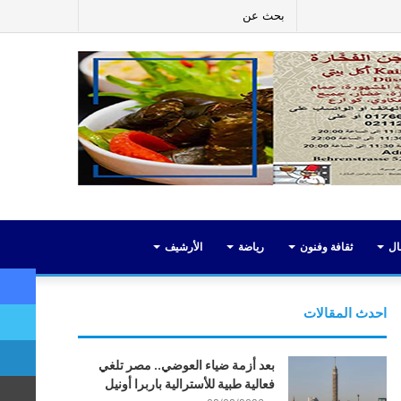
ر
لينكدإن
يوتيوب
انستقرام
إضافة
بحث
عمود
عن
جانبي
ال
ثقافة وفنون
رياضة
الأرشيف
احدث المقالات
بعد أزمة ضياء العوضي.. مصر تلغي
فعالية طبية للأسترالية باربرا أونيل