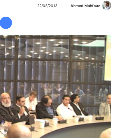
Ahmed Mahfouz
أ
22/08/2013
ر
س
ل
ب
ر
ي
د
ا
إ
ل
ك
ت
ر
و
ن
ي
ا