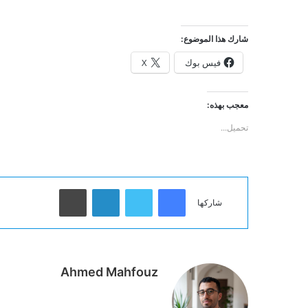
شارك هذا الموضوع:
فيس بوك
X
معجب بهذه:
تحميل...
فيسبوك
تويتر
لينكدإن
طباعة
شاركها
Ahmed Mahfouz