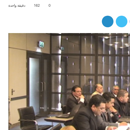
0
162
دقيقة واحدة
فيسبوك
تويتر
لينكدإن