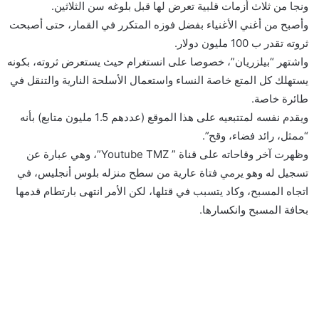
ونجا من ثلاث أزمات قلبية تعرض لها قبل بلوغه سن الثلاثين.
ن
وأصبح من أغني الأغنياء بفضل فوزه المتكرر في القمار، حتى أصبحت
ي
ثروته تقدر ب 100 مليون دولار.
ا
واشتهر “بيلزريان”، خصوصا على انستغرام حيث يستعرض ثروته، بكونه
يستهلك كل المتع خاصة النساء واستعمال الأسلحة النارية والتنقل في
طائرة خاصة.
ويقدم نفسه لمتتبعيه على هذا الموقع (عددهم 1.5 مليون متابع) بأنه
“ممثل، رائد فضاء، وقح”.
وظهرت آخر وقاحاته على قناة ” Youtube TMZ”، وهي عبارة عن
تسجيل له وهو يرمي فتاة عارية من سطح منزله بلوس أنجليس، في
اتجاه المسبح، وكاد يتسبب في قتلها، لكن الأمر انتهى بارتطام قدمها
بحافة المسبح وانكسارها.