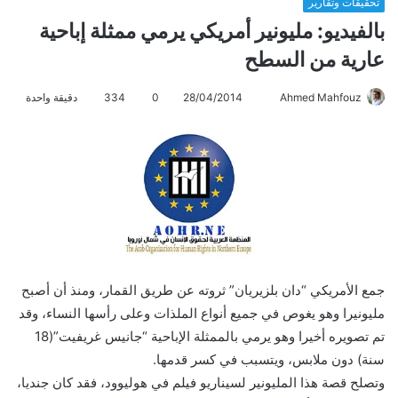
تحقيقات وتقارير
بالفيديو: مليونير أمريكي يرمي ممثلة إباحية
عارية من السطح
Ahmed Mahfouz
أ
28/04/2014
0
334
دقيقة واحدة
ر
س
ل
ب
ر
ي
د
ا
جمع الأمريكي “دان بلزيريان” ثروته عن طريق القمار، ومنذ أن أصبح
إ
ل
مليونيرا وهو يغوص في جميع أنواع الملذات وعلى رأسها النساء، وقد
ك
تم تصويره أخيرا وهو يرمي بالممثلة الإباحية “جانيس غريفيت”(18
ت
سنة) دون ملابس، ويتسبب في كسر قدمها.
ر
وتصلح قصة هذا المليونير لسيناريو فيلم في هوليوود، فقد كان جنديا،
و