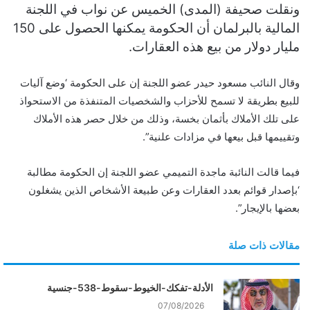
ونقلت صحيفة (المدى) الخميس عن نواب في اللجنة
ن
المالية بالبرلمان أن الحكومة يمكنها الحصول على 150
ي
مليار دولار من بيع هذه العقارات.
ا
وقال النائب مسعود حيدر عضو اللجنة إن على الحكومة ‘وضع آليات
للبيع بطريقة لا تسمح للأحزاب والشخصيات المتنفذة من الاستحواذ
على تلك الأملاك بأثمان بخسة، وذلك من خلال حصر هذه الأملاك
وتقييمها قبل بيعها في مزادات علنية”.
فيما قالت النائبة ماجدة التميمي عضو اللجنة إن الحكومة مطالبة
‘بإصدار قوائم بعدد العقارات وعن طبيعة الأشخاص الذين يشغلون
بعضها بالإيجار”.
مقالات ذات صلة
الأدلة-تفكك-الخيوط-سقوط-538-جنسية
07/08/2026