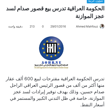
شؤون عربية
الحكومة العراقية تدرس بيع قصور صدام لسد
عجز الموازنة
Ahmed Mahfouz
أ
29/01/2016
0
213
دقيقة واحدة
ر
س
ل
ب
ر
ي
د
ا
تدرس الحكومة العراقية مقترحات لبيع 600 ألف عقار
إ
منها أكثر من ألف من قصور الرئيس العراقي الراحل
ل
ك
صدام حسين، وذلك بهدف توفير إيرادات لسد عجز
ت
الموازنة، خاصة في ظل التدني الكبير والمستمر في
ر
أسعار النفط.
و