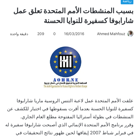
رياضة
بسبب المنشطات الأمم المتحدة تعلق عمل
شارابوفا كسفيرة للنوايا الحسنة
Ahmed Mahfouz
أ
16/03/2016
0
209
دقيقة واحدة
ر
س
ل
ب
ر
ي
د
ا
علقت الأمم المتحدة عمل لاعبة التنس الروسية ماريا شارابوفا
إ
ل
كسفيرة للنوايا الحسنة بعدما أقرت بسقوطها في اختبار للكشف عن
ك
المنشطات في بطولة أستراليا المفتوحة مطلع العام الجاري.
ت
وقرر برنامج الأمم المتحدة الإنمائي الذي أصبحت شارابوفا سفيرة له
ر
في فبراير شباط 2007 إيقافها لحين ظهور نتائج التحقيقات في
و