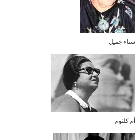
سناء جميل
أم كلثوم