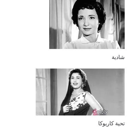
شادية
تحية كاريوكا