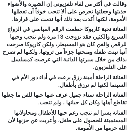
وقالت في أكثر من لقاء تلفزيوني إن الشهرة والأضواء
جذبتها وجعلتها تحرص على ألا تنجب خوفاً أن تعطلها
الأمومة، لكنها أكدت بعد ذلك أنها ندمت على قرارها.
الفنانة تحية كاريوكا حطمت الرقم القياسي في الزواج
السريع والكثير، فقد تزوجت 13 مرة ولم تنجب وحبها
للرقص والفن كان هو المسيطر، ولكن كاريوكا صرحت
أنها تبنت طفلة ومنحتها جزءاً من ثروتها، ولكنها لم تصرح
بذلك من خلال سيرتها الذاتية التي عرضت كمسلسل
على التلفزيون.
الفنانة الراحلة أمينة رزق برعت في أداء دور الأم في
السينما لكنها لم ترزق بأطفال.
الفنانة الراحلة سناء جميل عرف عنها حبها للفن ما جعلها
تقاطع أهلها وكان كل حياتها ، ولم تنجب.
الفنانة يسرا لم تنجب رغم حبها للأطفال ومحاولاتها
المستميتة للحصول على طفل، وأعربت عن حزنها لأن
الله حرمها من الأمومة.