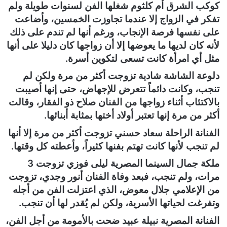
كوكب الشرق أم كلثوم شغلها الفن لسنوات طويلة ولم
ي
تفكر في الزواج إلا عندما تجاوزت الخمسين، وأضاعت
ا
على نفسها فرصة الإنجاب، ورغم أنها لم تندم على ذلك
لأنه كان لديها ما يعوضها إلا أن زواجها كان دليلا على أنها
مثل أي امرأة كانت تسعى لتكوين أسرة.
دلوعة الشاشة شادية تزوجت أكثر من مرة ولكن لم
تنجب، وكانت دائماً تتعرض للإجهاض، حتى إنها أصيبت
بالاكتئاب أثناء زواجها من الفنان صلاح ذو الفقار، وقالت
أكثر من مرة إنها تعتبر أولاد أختها بمثابة أبنائها.
الفنانة الراحلة سعاد حسني تزوجت أكثر من مرة إلا أنها
لم تنجب لأنها كانت تهتم بفنها كثيراً، وأعطته كل وقتها.
ملكة جمال السينما المصرية ليلى فوزي تزوجت 3
مرات، ولم تنجب، فبعد وفاة الفنان أنور وجدي، تزوجت
من الإعلامي جلال معوض، الذي اعتزلت الفن من أجله
وتفرغت لحياتها الأسرية، ولكن لم يُقدر لها أن تنجب.
الفنانة المصرية نبيلة عبيد ضحت بالأمومة من أجل الفن،