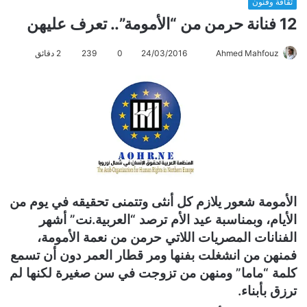
ثقافة وفنون
12 فنانة حرمن من “الأمومة”.. تعرف عليهن
Ahmed Mahfouz
أ
24/03/2016
0
239
2 دقائق
ر
س
ل
ب
ر
ي
د
ا
الأمومة شعور يلازم كل أنثى وتتمنى تحقيقه في يوم من
إ
الأيام، وبمناسبة عيد الأم ترصد “العربية.نت” أشهر
ل
ك
الفنانات المصريات اللاتي حرمن من نعمة الأمومة،
ت
فمنهن من انشغلت بفنها ومر قطار العمر دون أن تسمع
ر
كلمة “ماما” ومنهن من تزوجت في سن صغيرة لكنها لم
و
ترزق بأبناء.
ن