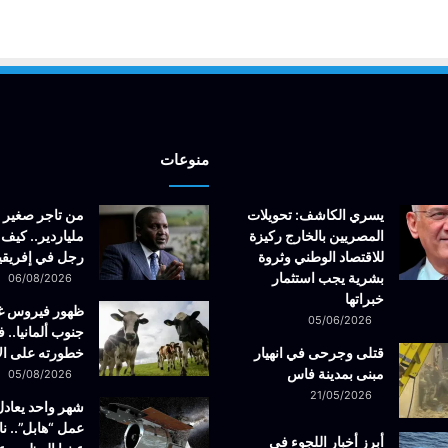
منوعات
يسري الكاشف: تحويلات
من تاجر صغير 
المصريين بالخارج ركيزة
ملياردير.. كيف 
للاقتصاد الوطني وثروة
رجل في إفريقيا
بشرية يجب استثمار
06/08/2026
خبراتها
ظهور فيروس 
05/06/2026
جنوب ألمانيا.. ف
قتلى وجرحى في انهيار
خطورته على ال
مبنى بمدينة فاس
05/08/2026
21/05/2026
شهر واحد يعادل
عمل “هابل”.. نا
أبرز أخبار اللجوء في