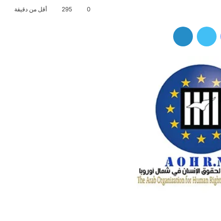
0
295
أقل من دقيقة
فيسبوك
تويتر
لينكدإن