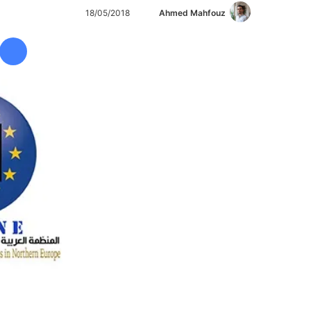
Ahmed Mahfouz
أ
18/05/2018
ر
س
ل
ب
ر
ي
د
ا
إ
ل
ك
ت
ر
و
ن
ي
ا