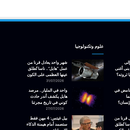
علوم وتكنولوجيا
إلى
شهر واحد يعادل قرنا من
بنى أغنى
عمل “هابل”.. ناسا تُطلق
 ثروته؟
عينها العظمى على الكون
31/07/2026
غامض في
واحد في المليار.. مرصد
ما
هابل يكشف أندر حادث
إنسان؟
كوني في تاريخ مجرتنا
27/07/2026
 قرنا من
بيل غيتس: 4 مهن فقط
سا تُطلق
ستصمد أمام هيمنة الذكاء