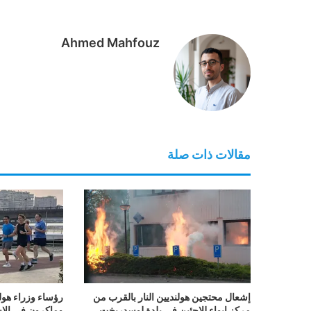
Ahmed Mahfouz
مقالات ذات صلة
إشعال محتجين هولنديين النار بالقرب من
رؤساء وزراء هول
مركز إيواء للاجئين في بلدة لوسدريخت
وماكرون في الإ