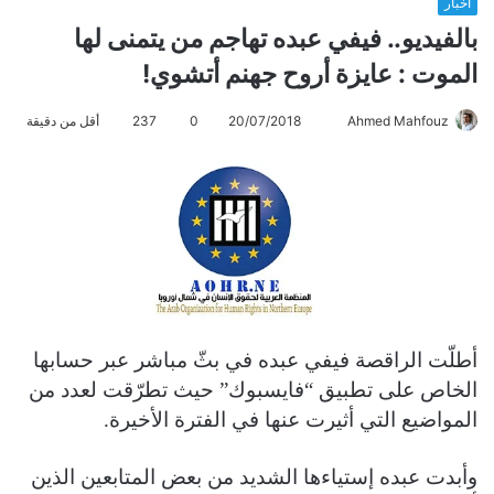
أخبار
بالفيديو.. فيفي عبده تهاجم من يتمنى لها
الموت : عايزة أروح جهنم أتشوي!
Ahmed Mahfouz
أ
20/07/2018
0
237
أقل من دقيقة
ر
س
ل
ب
ر
ي
د
ا
أطلّت الراقصة فيفي عبده في بثّ مباشر عبر حسابها
إ
ل
الخاص على تطبيق “فايسبوك” حيث تطرّقت لعدد من
ك
المواضيع التي أثيرت عنها في الفترة الأخيرة.
ت
ر
وأبدت عبده إستياءها الشديد من بعض المتابعين الذين
و