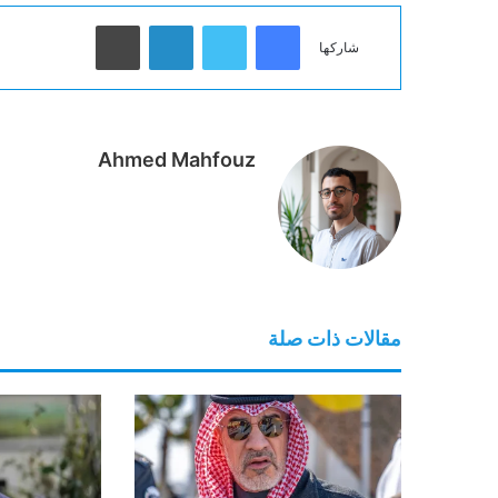
فيسبوك
تويتر
لينكدإن
طباعة
شاركها
Ahmed Mahfouz
مقالات ذات صلة