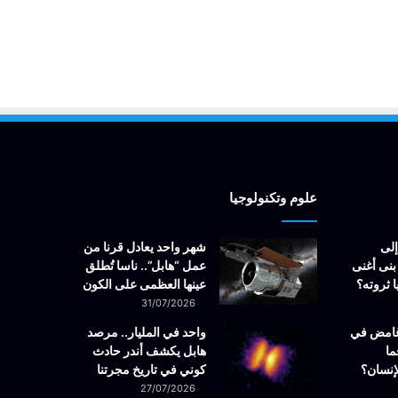
علوم وتكنولوجيا
إلى
شهر واحد يعادل قرنا من
بنى أغنى
عمل “هابل”.. ناسا تُطلق
 ثروته؟
عينها العظمى على الكون
31/07/2026
غامض في
واحد في المليار.. مرصد
ما
هابل يكشف أندر حادث
إنسان؟
كوني في تاريخ مجرتنا
27/07/2026