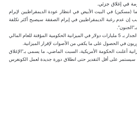
مة في إغلاق جزئي.
اما (مسكين) في البيت الأبيض في انتظار عودة الديمقراطيين لإبرام
ب إن عدم رغبة الديمقراطيين في إبرام الصفقة سيصبح أكثر تكلفة
ـ”الجنون”.
وطالب ترامب الكونغرس بالموافقة على إدراج تكاليف بناء الجدار بـ 5 مليارات دولار في الميزانية الحكومية المؤقتة للعام المالي
انية أعلنت الحكومة الأمريكية، السبت الماضي، ما يسمى بـ”الإغلاق
العمل، الذي سيستمر على أقل التقدير حتى انطلاق دورة جديدة لعمل الكونغرس