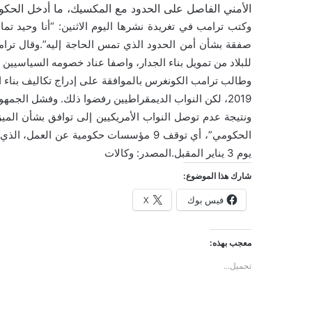
الأمني الفاصل على الحدود مع المكسيك، ما أدخل الحكو
وكتب ترامب في تغريدة نشرها اليوم الاثنين: “أنا وحيد تم
صفقة بشأن أمن الحدود الذي تمس الحاجة إليه”.وقال ترام
للبلاد من تمويل بناء الجدار، واصفا عناد خصومه السياسيين ب
2019، لكن النواب الديمقراطيين رفضوا ذلك. وفشل الجمهوريون في الحصول على ما يكفي من الأصوات لإقرار الميزانية.
ونتيجة عدم توصل النواب الأمريكيين إلى توافق بشأن الميز
الحكومي”، أي توقف 9 مؤسسات حكومية عن 
يوم 3 يناير المقبل.المصدر: وكالات
شارك هذا الموضوع:
فيس بوك
X
معجب بهذه:
تحميل...