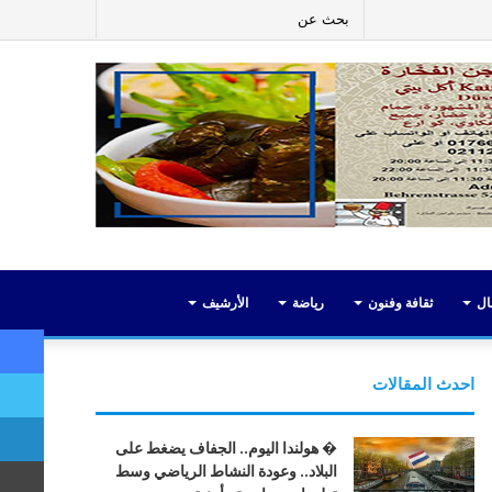
ر
لينكدإن
يوتيوب
انستقرام
إضافة
بحث
عمود
عن
جانبي
ال
ثقافة وفنون
رياضة
الأرشيف
احدث المقالات
� هولندا اليوم.. الجفاف يضغط على
البلاد.. وعودة النشاط الرياضي وسط