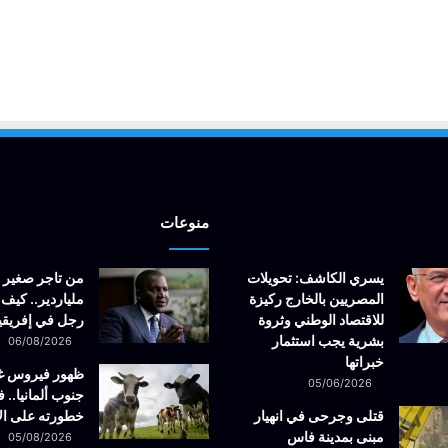
منوعات
يسري الكاشف: تحويلات
من تاجر صغير 
المصريين بالخارج ركيزة
ملياردير.. كيف 
للاقتصاد الوطني وثروة
رجل في إفريقيا
بشرية يجب استثمار
06/08/2026
خبراتها
ظهور فيروس 
05/06/2026
جنوب ألمانيا.. ف
قتلى وجرحى في انهيار
خطورته على ال
مبنى بمدينة فاس
05/08/2026