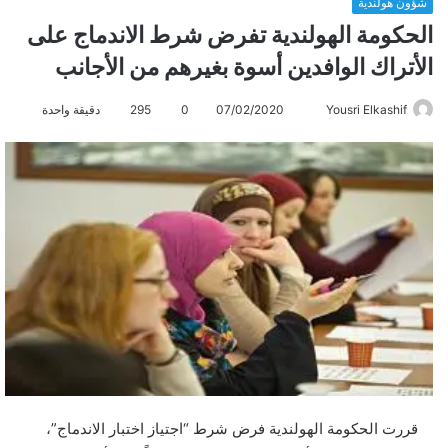
شؤون هولندية
الحكومة الهولندية تفرض شرط الاندماج على
الأتراك الوافدين أسوة بغيرهم من الأجانب
Yousri Elkashif
أ
07/02/2020
0
295
دقيقة واحدة
ر
س
ل
ب
ر
ي
د
ا
إ
ل
ك
ت
ر
قررت الحكومة الهولندية فرض شرط “اجتياز اختبار الاندماج”،
و