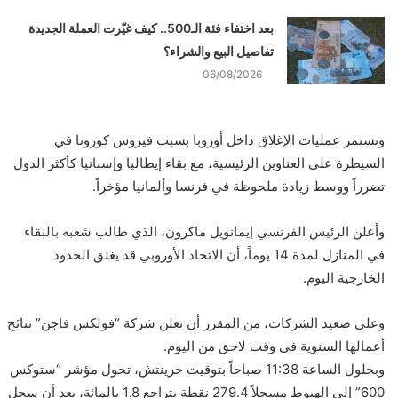
بعد اختفاء فئة الـ500.. كيف غيّرت العملة الجديدة
تفاصيل البيع والشراء؟
06/08/2026
وتستمر عمليات الإغلاق داخل أوروبا بسبب فيروس كورونا في
السيطرة على العناوين الرئيسية، مع بقاء إيطاليا وإسبانيا كأكثر الدول
تضرراً ووسط زيادة ملحوظة في فرنسا وألمانيا مؤخراً.
وأعلن الرئيس الفرنسي إيمانويل ماكرون، الذي طالب شعبه بالبقاء
في المنازل لمدة 14 يوماً، أن الاتحاد الأوروبي قد يغلق الحدود
الخارجية اليوم.
وعلى صعيد الشركات، من المقرر أن تعلن شركة “فولكس فاجن” نتائج
أعمالها السنوية في وقت لاحق من اليوم.
وبحلول الساعة 11:38 صباحاً بتوقيت جرينتش، تحول مؤشر “ستوكس
600” إلى الهبوط مسجلاً 279.4 نقطة بتراجع 1.8 بالمائة، بعد أن سجل