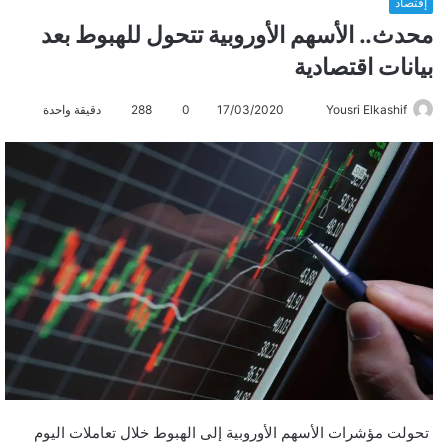
إقتصاد
محدث.. الأسهم الأوروبية تتحول للهبوط بعد
بيانات اقتصادية
Yousri Elkashif
أ
17/03/2020
0
288
دقيقة واحدة
ر
س
ل
ب
ر
ي
د
ا
إ
ل
ك
ت
ر
تحولت مؤشرات الأسهم الأوروبية إلى الهبوط خلال تعاملات اليوم
و