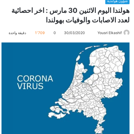
شؤون هولندية
هولندا اليوم الاثنين 30 مارس : اخر احصائية
لعدد الاصابات والوفيات بهولندا
Yousri Elkashif
أ
30/03/2020
0
1٬709
دقيقة واحدة
ر
س
ل
ب
ر
ي
د
ا
إ
ل
ك
ت
ر
و