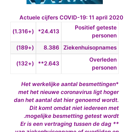
Actuele cijfers COVID-19: 11 april 2020
Positief geteste
(+1.316)
24.413*
personen
(+189)
8.386
Ziekenhuisopnames
Overleden
(+132)
2.643**
personen
Het werkelijke aantal besmettingen
*
met het nieuwe coronavirus ligt hoger
dan het aantal dat hier genoemd wordt.
Dit komt omdat niet iedereen met
mogelijke besmetting getest wordt.
** Er is een vertraging tussen de dag
van ziekenhuisopname of overlijden en