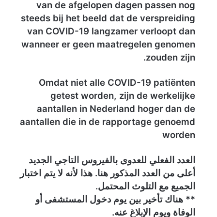
van de afgelopen dagen passen nog
v
steeds bij het beeld dat de verspreiding
o
van COVID-19 langzamer verloopt dan
o
wanneer er geen maatregelen genomen
r
zouden zijn.
V
o
Omdat niet alle COVID-19 patiënten
l
getest worden, zijn de werkelijke
k
aantallen in Nederland hoger dan de
s
aantallen die in de rapportage genoemd
g
worden
e
z
العدد الفعلي للعدوى بالفيروس التاجي الجديد
o
أعلى من العدد المذكور هنا. هذا لأنه لا يتم اختبار
n
الجميع مع التلوث المحتمل.
d
** هناك تأخير بين يوم دخول المستشفى أو
h
الوفاة ويوم الإبلاغ عنه.
e