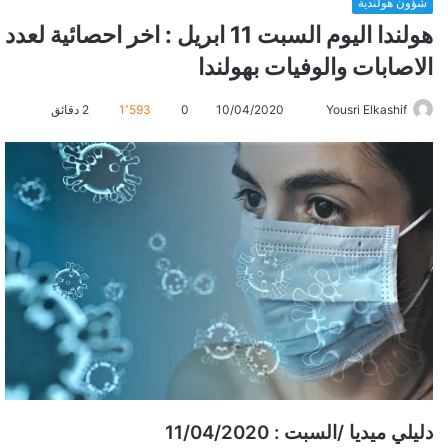
شؤون هولندية
هولندا اليوم السبت 11 ابريل : اخر احصائية لعدد
الاصابات والوفيات بهولندا
Yousri Elkashif
أ
10/04/2020
0
1٬593
2 دقائق
ر
س
ل
ب
ر
ي
د
ا
إ
ل
ك
ت
ر
دليلي ميديا /السبت : 11/04/2020
و