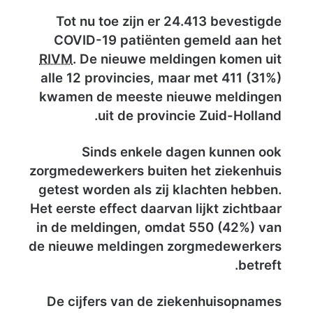
Tot nu toe zijn er 24.413 bevestigde
COVID-19 patiënten gemeld aan het
RIVM
. De nieuwe meldingen komen uit
R
alle 12 provincies, maar met 411 (31%)
i
kwamen de meeste nieuwe meldingen
j
uit de provincie Zuid-Holland.
k
s
Sinds enkele dagen kunnen ook
i
zorgmedewerkers buiten het ziekenhuis
n
getest worden als zij klachten hebben.
s
Het eerste effect daarvan lijkt zichtbaar
t
in de meldingen, omdat 550 (42%) van
i
de nieuwe meldingen zorgmedewerkers
t
betreft.
u
u
De cijfers van de ziekenhuisopnames
t