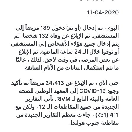
i
11-04-2020
d
e
اليوم ، تم إدخال (أو تم) دخول 189 مريضاً إلى
n
المستشفى. تم الإبلاغ عن وفاة 132 شخصا. لم
M
يتم إدخال جميع هؤلاء الأشخاص إلى المستشفى
i
l
أو توفوا خلال الـ 24 ساعة الماضية. تم الإبلاغ
i
عن بعض المرضى في وقت لاحق. لذلك ، غالبًا
e
ما يتم استكمال البيانات من الأيام السابقة.
u
حتى الآن ، تم الإبلاغ عن 24،413 مريضاً تم تأكيد
وجود COVID-19 إلى المعهد الوطني للصحة
العامة والبيئة التابع لـ RIVM. تأتي التقارير
الجديدة من جميع المقاطعات الـ 12 ، ولكن مع
411 (31٪) ، جاءت معظم التقارير الجديدة من
مقاطعة جنوب هولندا.