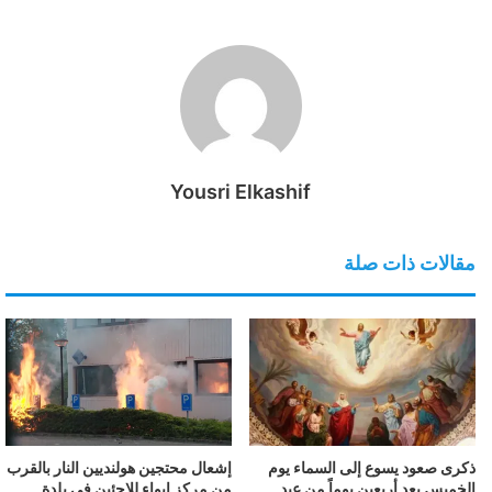
Yousri Elkashif
مقالات ذات صلة
ذكرى صعود يسوع إلى السماء يوم
إشعال محتجين هولنديين النار بالقرب
الخميس بعد أربعين يوماً من عيد
من مركز إيواء للاجئين في بلدة