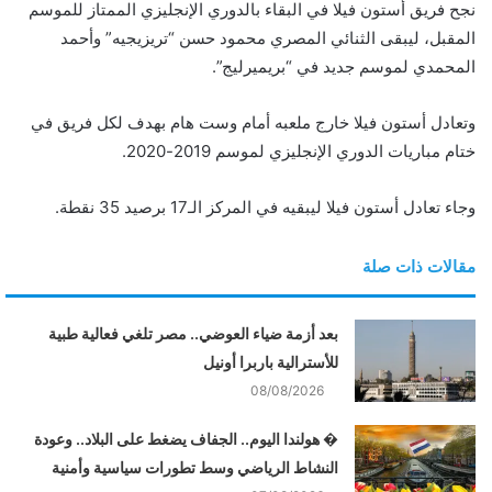
و
نجح فريق أستون فيلا في البقاء بالدوري الإنجليزي الممتاز للموسم
ن
المقبل، ليبقى الثنائي المصري محمود حسن “تريزيجيه” وأحمد
ي
المحمدي لموسم جديد في “بريميرليج”.
ا
وتعادل أستون فيلا خارج ملعبه أمام وست هام بهدف لكل فريق في
ختام مباريات الدوري الإنجليزي لموسم 2019-2020.
وجاء تعادل أستون فيلا ليبقيه في المركز الـ17 برصيد 35 نقطة.
مقالات ذات صلة
بعد أزمة ضياء العوضي.. مصر تلغي فعالية طبية
للأسترالية باربرا أونيل
08/08/2026
� هولندا اليوم.. الجفاف يضغط على البلاد.. وعودة
النشاط الرياضي وسط تطورات سياسية وأمنية