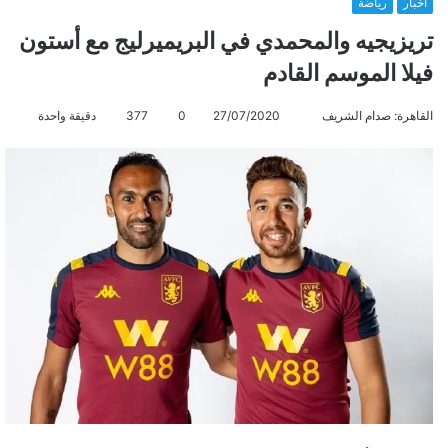
أخبار
رياضة
تريزيجيه والمحمدي في البريميرليج مع أستون
فيلا الموسم القادم
القاهرة: صدام الشريف
أ
27/07/2020
0
377
دقيقة واحدة
ر
س
ل
ب
ر
ي
د
ا
إ
ل
ك
ت
ر