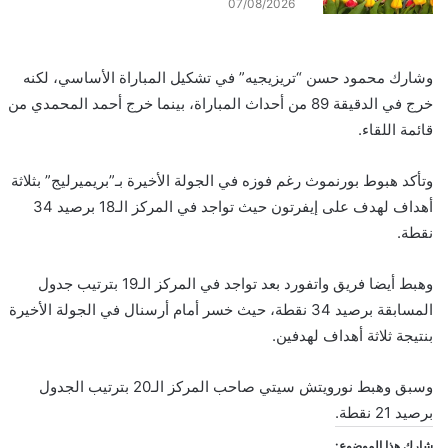
07/08/2026
وشارك محمود حسن “تريزيجيه” في تشكيل المباراة الأساسي، لكنه
خرج في الدقيقة 89 من أحداث المباراة، بينما خرج أحمد المحمدي من
قائمة اللقاء.
وتأكد هبوط بورنموث رغم فوزه في الجولة الأخيرة بـ”بريميرليج” بثلاثة
أهداف لهدف على إيفرتون حيث تواجد في المركز الـ18 برصيد 34
نقطة.
وهبط أيضا فريق واتفورد بعد تواجد في المركز الـ19 بترتيب جدول
المسابقة برصيد 34 نقطة، حيث خسر أمام أرسنال في الجولة الأخيرة
بنتيجة ثلاثة أهداف لهدفين.
وسبق وهبط نورويتش سيتي صاحب المركز الـ20 بترتيب الجدول
برصيد 21 نقطة.
شارك هذا الموضوع: