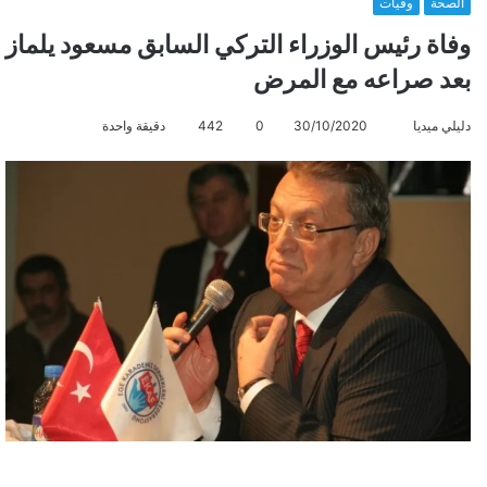
الصحة
وفيات
وفاة رئيس الوزراء التركي السابق مسعود يلماز
بعد صراعه مع المرض
دليلي ميديا
أ
30/10/2020
0
442
دقيقة واحدة
ر
س
ل
ب
ر
ي
د
ا
إ
ل
ك
ت
ر