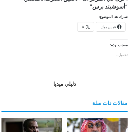
“أسوشيتد برس”
شارك هذا الموضوع:
فيس بوك
X
معجب بهذه:
تحميل...
دليلي ميديا
مقالات ذات صلة