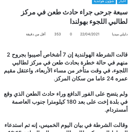
أخبار
شؤون هولندية
سبعة جرحى جراء حادث طعن في مركز
لطالبي اللجوء بهولندا
دليلي ميديا
أ
22/04/2021
0
353
أقل من دقيقة
ر
س
قالت الشرطة الهولندية إن 7 أشخاص أصيبوا بجروح 2
ل
منهم في حالة خطرة بحادث طعن في مركز لطالبي
ب
ر
اللجوء، في وقت متأخر من مساء الأربعاء، واعتقل مقيم
ي
عمره 24 عاما من سكان المركز.
د
ا
ولم يتضح على الفور الدافع وراء حادث الطعن الذي وقع
إ
في بلدة إخت على بعد 180 كيلومترا جنوب العاصمة
ل
أمستردام.
ك
ت
وقالت الشرطة في بيان اليوم الخميس، إنه تم استدعاء
ر