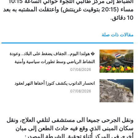
الضباط إلى مركز طالبي اللجوء حوالي الساعة 10:15
و
مساء (20:15 بتوقيت غرينتش) واعتقلت المشتبه به بعد
ن
ي
10 دقائق.
ا
مقالات ذات صلة
� هولندا اليوم.. الجفاف يضغط على البلاد.. وعودة
النشاط الرياضي وسط تطورات سياسية وأمنية
07/08/2026
انحسار الدانوب يكشف كنوزا أخفاها النهر لعقود
07/08/2026
ونقل الجرحى جميعا الى مستشفى لتلقي العلاج، ونقل
سكان المبنى الذي وقع فيه حادث الطعن إلى مبان
أخرى في المركز أثناء تحقيق الشرطة.المصدر: