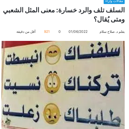
مقالات وآراء
السلف تلف والرد خسارة: معنى المثل الشعبي
ومتى يُقال؟
بقلم د. صلاح سلام
أ
01/06/2022
0
921
أقل من دقيقة
ر
س
ل
ب
ر
ي
د
ا
إ
ل
ك
ت
ر
و