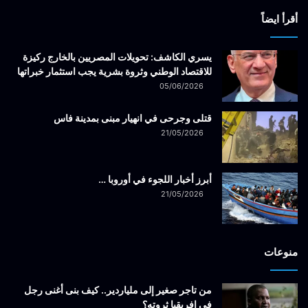
أقرأ ايضاً
يسري الكاشف: تحويلات المصريين بالخارج ركيزة
للاقتصاد الوطني وثروة بشرية يجب استثمار خبراتها
05/06/2026
قتلى وجرحى في انهيار مبنى بمدينة فاس
21/05/2026
أبرز أخبار اللجوء في أوروبا …
21/05/2026
منوعات
من تاجر صغير إلى ملياردير.. كيف بنى أغنى رجل
في إفريقيا ثروته؟