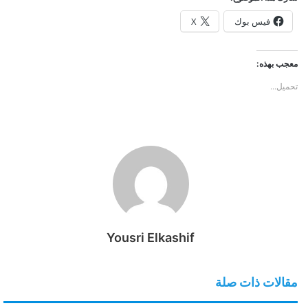
فيس بوك
X
معجب بهذه:
تحميل...
Yousri Elkashif
مقالات ذات صلة