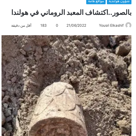
شؤون هولندية
مواقع هامة
بالصور..اكتشاف المعبد الروماني في هولندا
Yousri Elkashif
أ
21/06/2022
0
183
أقل من دقيقة
ر
س
ل
ب
ر
ي
د
ا
إ
ل
ك
ت
ر
و
ن