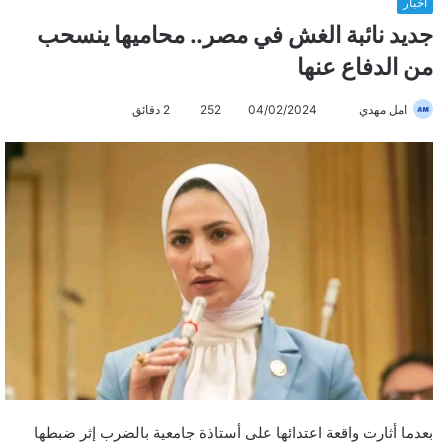
أخبار
جديد نائبة الغش في مصر.. محاميها ينسحب
من الدفاع عنها
امل مهدي
أ
04/02/2024
252
2 دقائق
ر
س
ل
ب
ر
ي
د
ا
إ
ل
ك
ت
ر
بعدما أثارت واقعة اعتدائها على أستاذة جامعية بالضرب إثر ضبطها
و