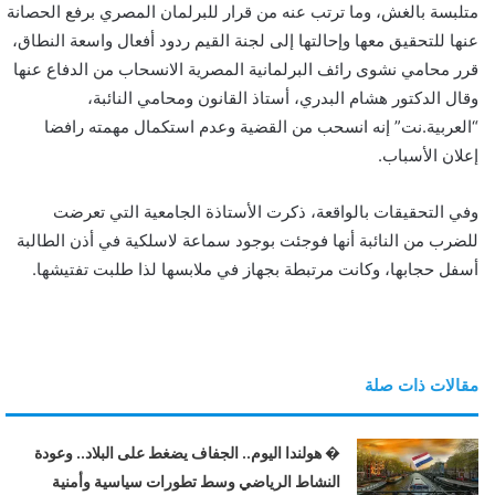
متلبسة بالغش، وما ترتب عنه من قرار للبرلمان المصري برفع الحصانة
ن
عنها للتحقيق معها وإحالتها إلى لجنة القيم ردود أفعال واسعة النطاق،
ي
قرر محامي نشوى رائف البرلمانية المصرية الانسحاب من الدفاع عنها
ا
وقال الدكتور هشام البدري، أستاذ القانون ومحامي النائبة،
“العربية.نت” إنه انسحب من القضية وعدم استكمال مهمته رافضا
إعلان الأسباب.
وفي التحقيقات بالواقعة، ذكرت الأستاذة الجامعية التي تعرضت
للضرب من النائبة أنها فوجئت بوجود سماعة لاسلكية في أذن الطالبة
أسفل حجابها، وكانت مرتبطة بجهاز في ملابسها لذا طلبت تفتيشها.
مقالات ذات صلة
� هولندا اليوم.. الجفاف يضغط على البلاد.. وعودة
النشاط الرياضي وسط تطورات سياسية وأمنية