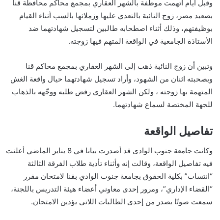
وقبل أيام اتهمت موظفة بالشهر العقاري بمجمع محاكم محافظة قنا
بصعيد مصر، زوج النائبة بالتعدي عليها وزملائها بالسب أثناء القيام
بوظيفتهم، وذلك أثناء اصطحابه طالبين لتسجيل شهادتهما ضد
الأستاذة الجامعية في الواقعة المتهم فيها زوجته.
وتبين أن زوج النائبة ذهب إلى الشهر العقاري بمجمع محاكم قنا
وبصحبته اثنان من الشهود، وأراد تسجيل شهادتهما حيال واقعة الغش
المتهمة بها زوجته ، ولكن الشهر العقاري رفض طلبه ووجّهه بالذهاب
للجهة المختصة لسماع شهادتهما.
تفاصيل الواقعة
وكانت جامعة جنوب الوادى قد أصدرت بيانا في 8 يناير الماضي أعلنت
فيه تفاصيل الواقعة، وقالت إنه وأثناء تأدية طلاب الفرقة الثالثة
“انتساب” بكلية الحقوق بجامعة جنوب الوادي بقنا لامتحان مقرر
“القضاء الإداري”، ومرور إحدى معاوني أعضاء هيئة التدريس باللجنة،
سمعت صوتًا يصدر من إحدى الطالبات اللاتي يؤدين الامتحان.