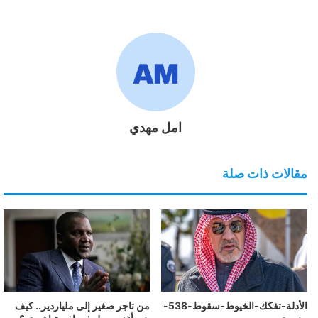
امل مهدي
مقالات ذات صلة
الأدلة-تفكك-الخيوط-سقوط-538-
من تاجر صغير إلى ملياردير.. كيف