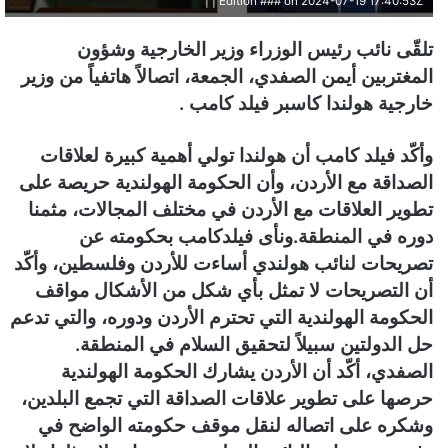
Edition ### on 2024-07-19 17:40:53Z | |
ر
و
تلقّى نائب رئيس الوزراء وزير الخارجية وشؤون
ن
المغتربين أيمن الصفدي، الجمعة، اتصالاً هاتفياً من وزير
ي
خارجية هولندا كاسبر فيلد كامب .
ا
وأكّد فيلد كامب أن هولندا تولي أهمية كبيرة لعلاقات
الصداقة مع الأردن، وأن الحكومة الهولندية حريصة على
تطوير العلاقات مع الأردن في مختلف المجالات، مثمنا
دوره في المنطقة.
ونأى فيلدكامب بحكومته عن
تصريحات لنائب هولندي أساءت للأردن وفلسطين، وأكّد
أن التصريحات لا تمثل بأي شكل من الأشكال مواقف
الحكومة الهولندية التي تحترم الأردن ودوره، والتي تدعم
حل الدولتين سبيلاً لتحقيق السلام في المنطقة.
الصفدي، أكّد أن الأردن يشارك الحكومة الهولندية
حرصها على تطوير علاقات الصداقة التي تجمع البلدين،
وشكره على اتصاله لنقل موقف حكومته الواضح في