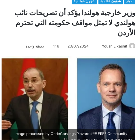
أخبار
شؤون عالمية
شؤون هولندية
وزير خارجية هولندا يؤكد أن تصريحات نائب
هولندي لا تمثل مواقف حكومته التي تحترم
الأردن
Yousri Elkashif
أ
20/07/2024
116
دقيقة واحدة
ر
س
ل
ب
ر
ي
د
ا
إ
ل
ك
Image processed by CodeCarvings Piczard ### FREE Community
ت