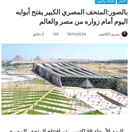
أخبار
ثقافة وفنون
بالصور:المتحف المصري الكبير يفتح أبوابه
اليوم أمام زواره من مصر والعالم
يسري الكاشف
أ
16/10/2024
120
2 دقائق
ر
س
ل
ب
ر
ي
د
ا
إ
ل
ك
ت
ر
اليوم الأربعاء 16 اكتوبر ،يتم افتتاح المتحف المصري