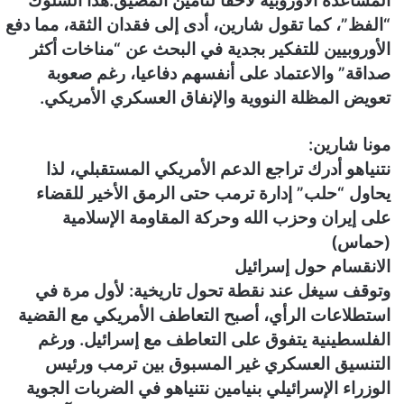
المساعدة الأوروبية لاحقا لتأمين المضيق.
هذا السلوك
“الفظ”، كما تقول شارين، أدى إلى فقدان الثقة، مما دفع
الأوروبيين للتفكير بجدية في البحث عن “مناخات أكثر
صداقة” والاعتماد على أنفسهم دفاعيا، رغم صعوبة
تعويض المظلة النووية والإنفاق العسكري الأمريكي.
مونا شارين:
نتنياهو أدرك تراجع الدعم الأمريكي المستقبلي، لذا
يحاول “حلب” إدارة ترمب حتى الرمق الأخير للقضاء
على إيران وحزب الله وحركة المقاومة الإسلامية
(حماس)
الانقسام حول إسرائيل
وتوقف سيغل عند نقطة تحول تاريخية: لأول مرة في
استطلاعات الرأي، أصبح التعاطف الأمريكي مع القضية
الفلسطينية يتفوق على التعاطف مع إسرائيل. ورغم
التنسيق العسكري غير المسبوق بين ترمب ورئيس
الوزراء الإسرائيلي بنيامين نتنياهو في الضربات الجوية