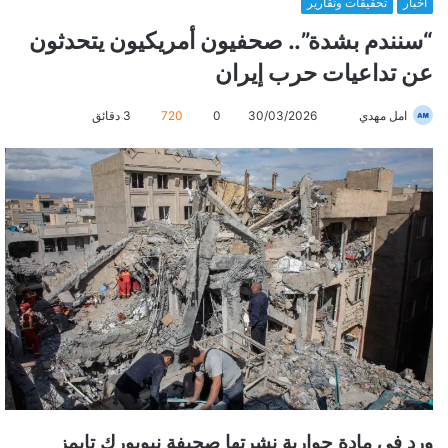
أخبار
تحقيقات وتقارير
“سنندم بشدة”.. صحفيون أمريكيون يتحدثون
عن تداعيات حرب إيران
امل مهدي
أ
30/03/2026
0
720
3 دقائق
ر
س
ل
ب
ر
ي
د
ا
إ
ل
ك
ت
ر
ورد في مادة حوارية نشرتها صحيفة نيويورك تايمز