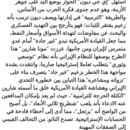
استهل “إي جي ديون” الحوار بوضع اليد على جوهر
الأزمة، وهو عدم جدوى فكرة الحرب من الأساس،
والطريقة “الترمبية” في إدارتها.
ويصف ديون ترمب بأنه
زعيم يفتقر للثبات؛ فهو يتأرجح بين التهديد العسكري
والبحث عن مفاوضات لتهدئة الأسواق وأسعار النفط،
مما جعل القيادة الأمريكية تبدو “غير جادة” أمام عدو
متمرس كإيران.
ومن جانبها، عززت “مونا شارين” هذا
الطرح بوصفها للنظام الإيراني بأنه نظام “توسعي
وثوري” يتطلب تعاملا إستراتيجيا صارما، وانتقدت بشدة
مواجهة هذا الخطر بزعيم “غير جاد” يتصرف بناء على
“نزواته ومشاعره”.
هذا التباين بين خطورة التحدي
الإيراني وهشاشة القيادة الأمريكية خلق ما أسمته شارين
“الكتلة الحرجة للترامبية”، حيث لم يعد بإمكان المدافعين
عنه الادعاء بأنه يلعب “شطرنج ثلاثي الأبعاد”، بل أصبح
من الواضح أنه “يرتجل”، مما أدى إلى أخطاء فادحة في
الحسابات الإستراتيجية. تصدع الناتو: من التحالف القيمي
إلى الصفقات المهينة