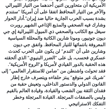
و
الأمريكية أن متحاورين اثنين أحدهما من التيار الليبرالي
ن
والآخر من التيار المحافظ اتفقا على أن أمريكا “ستندم
ي
بشدة بسبب الحرب الجارية حاليا ضد إيران”.
أدار الحوار
ا
وشارك فيه الصحفي والمذيع الإذاعي الشهير روبرت
سيغل مع الكاتب والصحفي ذي الميول الليبرالية إي جي
ديون جونيور، ومونا شارين الكاتبة والمحللة السياسية
المعروفة بانتمائها للتيار المحافظ. واتفق جي ديون
وشارين على أن “الندم” لن يكون على الحرب كحدث
عسكري فحسب، بل على “الضرر البنيوي” الذي ألحقته
هذه الحقبة بالدور القيادي لأمريكا و”الروح الأمريكية”.
فقد تحولت واشنطن من “ضامن للاستقرار العالمي” إلى
“شريك غير متوقع” يبتز حلفاءه ويتصرف خارج إطار
القانون الدولي والدستور الداخلي، وتعيش حقبة من
فقدان الثقة بين الشعب والقيادة، وقيادة العالم بالقيم
وليس بالصفقات المرتجلة. القيادة المرتجلة وخطر
التفكك الاستراتيجي