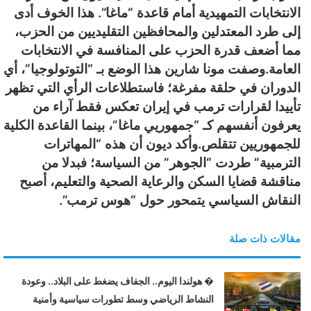
الانتخابات التمهيدية أمام قاعدة “ماغا”. هذا الخوف أدى
إلى طرد المعتدلين والمحافظين التقليديين من الحزب،
مما أضعف قدرة الحزب على المنافسة في الانتخابات
العامة.
وصفت مونا شارين هذا الوضع بـ “التوتولوجيا”، أي
الدوران في حلقة مفرغة؛ فاستطلاعات الرأي التي تظهر
تأييدا لقرارات ترمب في إيران تعكس فقط آراء من
يعرفون أنفسهم كـ “جمهوريي ماغا”، بينما القاعدة الكلية
للجمهوريين تتقلص.
وأكد ديون أن هذه “المهاترات
الترمبية” طردت “الجوهر” من السياسة؛ فبدلا من
مناقشة قضايا السكن والرعاية الصحية والتعليم، أصبح
النقاش السياسي يتمحور حول “هوس ترمب”.
مقالات ذات صلة
� هولندا اليوم.. الجفاف يضغط على البلاد.. وعودة
النشاط الرياضي وسط تطورات سياسية وأمنية