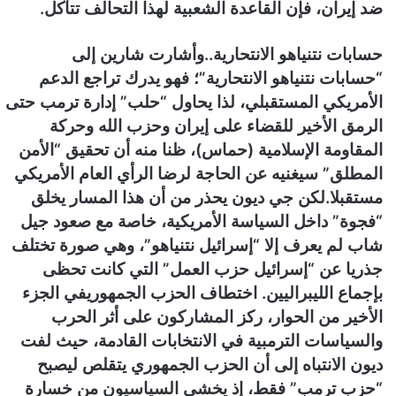
ضد إيران، فإن القاعدة الشعبية لهذا التحالف تتآكل.
حسابات نتنياهو الانتحارية..
وأشارت شارين إلى
“حسابات نتنياهو الانتحارية”؛ فهو يدرك تراجع الدعم
الأمريكي المستقبلي، لذا يحاول “حلب” إدارة ترمب حتى
الرمق الأخير للقضاء على إيران وحزب الله وحركة
المقاومة الإسلامية (حماس)، ظنا منه أن تحقيق “الأمن
المطلق” سيغنيه عن الحاجة لرضا الرأي العام الأمريكي
مستقبلا.
لكن جي ديون يحذر من أن هذا المسار يخلق
“فجوة” داخل السياسة الأمريكية، خاصة مع صعود جيل
شاب لم يعرف إلا “إسرائيل نتنياهو”، وهي صورة تختلف
جذريا عن “إسرائيل حزب العمل” التي كانت تحظى
بإجماع الليبراليين. اختطاف الحزب الجمهوري
في الجزء
الأخير من الحوار، ركز المشاركون على أثر الحرب
والسياسات الترمبية في الانتخابات القادمة، حيث لفت
ديون الانتباه إلى أن الحزب الجمهوري يتقلص ليصبح
“حزب ترمب” فقط، إذ يخشى السياسيون من خسارة