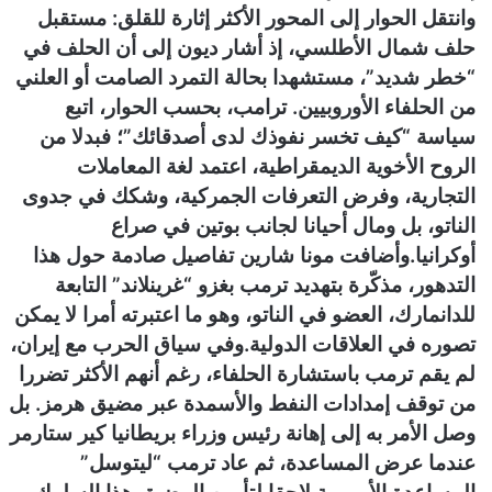
وانتقل الحوار إلى المحور الأكثر إثارة للقلق: مستقبل
حلف شمال الأطلسي، إذ أشار ديون إلى أن الحلف في
“خطر شديد”، مستشهدا بحالة التمرد الصامت أو العلني
من الحلفاء الأوروبيين. ترامب، بحسب الحوار، اتبع
سياسة “كيف تخسر نفوذك لدى أصدقائك”؛ فبدلا من
الروح الأخوية الديمقراطية، اعتمد لغة المعاملات
التجارية، وفرض التعرفات الجمركية، وشكك في جدوى
الناتو، بل ومال أحيانا لجانب بوتين في صراع
أوكرانيا.
وأضافت مونا شارين تفاصيل صادمة حول هذا
التدهور، مذكّرة بتهديد ترمب بغزو “غرينلاند” التابعة
للدانمارك، العضو في الناتو، وهو ما اعتبرته أمرا لا يمكن
تصوره في العلاقات الدولية.
وفي سياق الحرب مع إيران،
لم يقم ترمب باستشارة الحلفاء، رغم أنهم الأكثر تضررا
من توقف إمدادات النفط والأسمدة عبر مضيق هرمز. بل
وصل الأمر به إلى إهانة رئيس وزراء بريطانيا كير ستارمر
عندما عرض المساعدة، ثم عاد ترمب “ليتوسل”