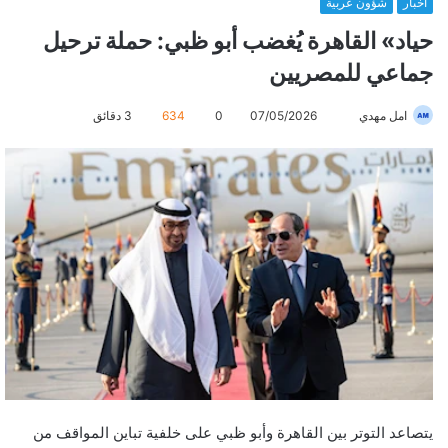
أخبار
شؤون عربية
حياد» القاهرة يُغضب أبو ظبي: حملة ترحيل
جماعي للمصريين
امل مهدي
أ
07/05/2026
0
634
3 دقائق
ر
س
ل
ب
ر
ي
د
ا
إ
ل
ك
ت
ر
يتصاعد التوتر بين القاهرة وأبو ظبي على خلفية تباين المواقف من