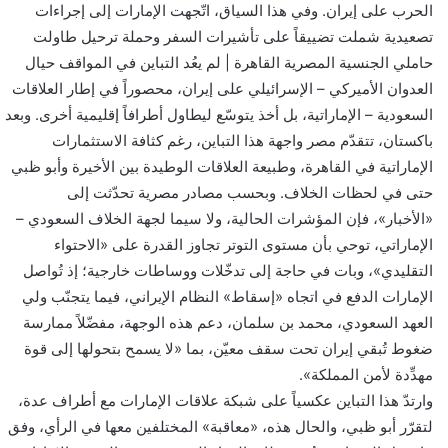
و
الحرب على إيران. وفي هذا السياق، اتّجهت الإمارات إلى إجراءات
ن
تصعيدية شملت تضييقاً على تأشيرات السفر وحملة ترحيل طاولت
ي
حاملي الجنسية المصرية القاهرة | لم يعُد التباين في المواقف حيال
ا
العدوان الأميركي – الإسرائيلي على إيران، محصوراً في إطار العلاقات
السعودية – الإماراتية، بل أخذ يتوسّع ليطاول أطرافاً إقليمية أخرى. وبعد
باكستان، تتقدّم مصر واجهة هذا التباين، رغم كثافة الاستثمارات
الإماراتية في القاهرة، وطبيعة العلاقات الوطيدة بين الأخيرة وأبو ظبي
حتى في لحظات الخلاف. وبحسب مصادر مصرية تحدّثت إلى
«الأخبار»، فإن المؤشرات الحالية، ولا سيما لجهة الخلاف السعودي –
الإماراتي، توحي بأن مستوى التوتر تجاوز القدرة على «الاحتواء
التقليدي»، وبات في حاجة إلى تدخّلات ووساطات خارجية؛ إذ تُواصل
الإمارات الدفع في اتجاه «إسقاط» النظام الإيراني، فيما يتجنّب ولي
العهد السعودي، محمد بن سلمان، دعم هذه الوجهة، مفضّلاً ممارسة
ضغوط تُبقي إيران تحت سقف معيّن، بما «لا يسمح بتحولها إلى قوة
مهدِّدة لأمن المملكة».
وارتدّ هذا التباين عكسياً على شبكة علاقات الإمارات مع أطراف عدة،
لتقرّر أبو ظبي، والحال هذه، «معاقبة» المختلفين معها في الرأي، وفق