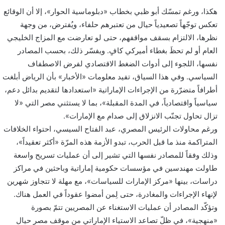
هكذا، ورغم تمسّك أبو ظبي بخطاب «دبلوماسية الحوار»، إلا أن الوقائع
تعكس توجّهاً تصعيدياً حيال من تعتبرهم حلفاء، ويُفترض، من وجهة
نظرها، الالتزام بسقف مواقفهم، حتى لو تعارضت مع المزاج الخليجي
العام أو لم تحظَ بغطاء أميركي كافٍ. ويفسّر ذلك، بحسب المصادر
نفسها، اللجوء إلى أدوات الضغط الاقتصادي لفرض الاصطفاف
السياسي. وفي هذا السياق، تفيد معلومات «الأخبار» بأن الرياض أبلغت
أطرافاً متضرّرة من الإجراءات الإماراتية «استعدادها لتقديم بدائل دعم،
سياسياً واقتصادياً، في المدة المقبلة»، بما لا يستثني مصر التي «لا
تزال تحاول تجنّب الانزلاق إلى صدام مع الإمارات».
ورغم محاولات الرئيس المصري، عبد الفتاح السيسي، احتواء الخلافات
المتراكمة منذ ما قبل الحرب، تبدو الأزمة هذه المرّة «أكثر تعقيداً»،
وذلك وفقاً للمصادر نفسها التي تشير إلى أن عمليات تسريح واسعة
طاولت مهندسين في مؤسسات حكومية إماراتية وباحثين في مراكز
دراسات، بينها «مركز الإمارات للسياسات»، مع مهلة لا تتجاوز شهرين
لإنهاء الإجراءات والمغادرة، حتى لِمن أمضوا عقوداً في العمل هناك.
وتؤكّد المصادر أن عمليات الاستغناء عن المصريين تتمّ بصورة
«منهجية»، في ظلّ تصاعد الاستياء الإماراتي من موقف مصر حيال