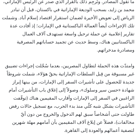
ما تقول المصادر. وتُرجِم ذلك بالقرار الذي صدر عن الرئيس الإماراتي،
محمد بن زايد، بسحب الوديعة الإماراتية في باكستان، قبل أن تبادر
الرياض إلى تعويض الأخيرة لضمان استقرار اقتصاد إسلام آباد. وشملت
تلك الإجراءات أيضاً العمالة الباكستانية في الإمارات؛ إذ أفادت عدة
تقارير إعلامية عن حملة ترحيل واسعة تستهدف آلاف العمال
الباكستانيين هناك، وسط حديث عن تجميد حساباتهم المصرفية
ومصادرة مدخراتهم.
وامتدّت هذه الحملة لتطاول المصريين، بعدما سُجّلت إجراءات تضييق
غير مسبوقة من قِبل السلطات الإماراتية بحقّ هؤلاء، شملت شروطاً
جديدة للحصول على تأشيرات السفر إلى الإمارات، من بينها إبراز
شهادة «حسن سير وسلوك»، وصولاً إلى إغلاق باب التأشيرات أمام
الراغبين في السفر إلى الإمارات وأقارب المقيمين هناك (توقّفت
التأشيرات بشكل شبه كلّي منذ بدء الحرب، مع تسجيل حالات رفض
طاولت حتى أشخاصاً سبق لهم الدخول والخروج من دون أيّ
مخالفات)، فضلاً عن إبلاغ آلاف المقيمين بأن أمامهم مهلة شهرين
لتصفية أعمالهم والعودة إلى القاهرة.