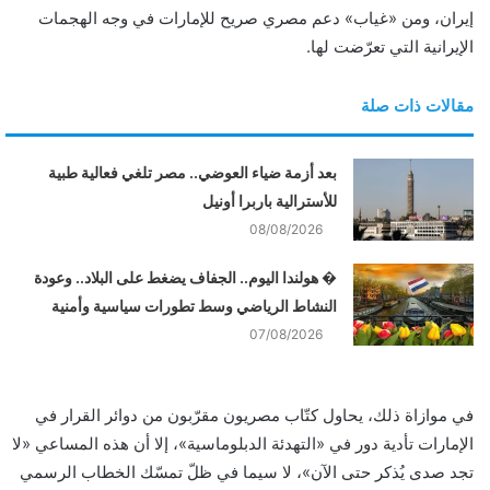
إيران، ومن «غياب» دعم مصري صريح للإمارات في وجه الهجمات
الإيرانية التي تعرّضت لها.
مقالات ذات صلة
بعد أزمة ضياء العوضي.. مصر تلغي فعالية طبية
للأسترالية باربرا أونيل
08/08/2026
� هولندا اليوم.. الجفاف يضغط على البلاد.. وعودة
النشاط الرياضي وسط تطورات سياسية وأمنية
07/08/2026
في موازاة ذلك، يحاول كتّاب مصريون مقرّبون من دوائر القرار في
الإمارات تأدية دور في «التهدئة الدبلوماسية»، إلا أن هذه المساعي «لا
تجد صدى يُذكر حتى الآن»، لا سيما في ظلّ تمسّك الخطاب الرسمي