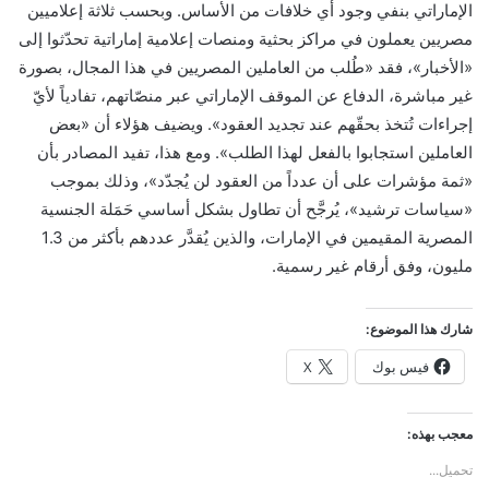
الإماراتي بنفي وجود أي خلافات من الأساس. وبحسب ثلاثة إعلاميين
مصريين يعملون في مراكز بحثية ومنصات إعلامية إماراتية تحدّثوا إلى
«الأخبار»، فقد «طُلب من العاملين المصريين في هذا المجال، بصورة
غير مباشرة، الدفاع عن الموقف الإماراتي عبر منصّاتهم، تفادياً لأيّ
إجراءات تُتخذ بحقّهم عند تجديد العقود». ويضيف هؤلاء أن «بعض
العاملين استجابوا بالفعل لهذا الطلب». ومع هذا، تفيد المصادر بأن
«ثمة مؤشرات على أن عدداً من العقود لن يُجدّد»، وذلك بموجب
«سياسات ترشيد»، يُرجَّح أن تطاول بشكل أساسي حَمَلة الجنسية
المصرية المقيمين في الإمارات، والذين يُقدَّر عددهم بأكثر من 1.3
مليون، وفق أرقام غير رسمية.
شارك هذا الموضوع:
فيس بوك
X
معجب بهذه:
تحميل...