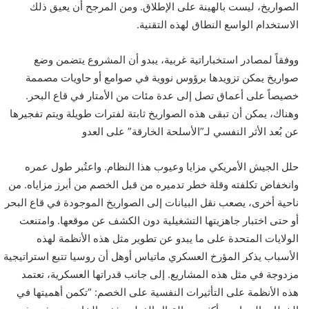
الصواريخ، ليست بالهينة على الإطلاق. ومن المرجح أن يعيق ذلك
الاستخدام الواسع النطاق لهذه التقنية.
ووفقاً لمصادر استخباراتية غربية، يبدو أن المشروع يتضمن وضع
صواريخ يمكن تزويدها برؤوس نووية في صوامع أو حاويات مصممة
خصيصاً على أعماق تصل إلى عدة مئات من الأمتار في قاع البحر.
وهناك، يمكن أن تبقى هذه الصواريخ ثابتة لفترات طويلة ويتم تفجيرها
عن بُعد الأثر النفسي لـ”الأسلحة الخارقة” على العدو
حلل الجيش الأمريكي مزايا وعيوب هذا النظام. واعتُبر طول عمره
وانخفاض تكلفته وقلة خطر تدميره من قبل الخصم من أبرز مزاياه. من
ناحية أخرى، يصعب نقل البيانات إلى الصواريخ الموجودة في قاع البحر
أو حتى اختبار جاهزيتها التشغيلية دون الكشف عن موقعها. وامتنعت
الولايات المتحدة على ما يبدو عن تطوير مثل هذه الأنظمة لهذه
الأسباب يذكر المؤرخ العسكري ماتياس أوهل أن روسيا تتبع استراتيجية
مزدوجة في مثل هذه المشاريع. إلى جانب قدراتها العسكرية، تعتمد
هذه الأنظمة على التأثيرات النفسية على الخصم: “تكمن أهميتها في