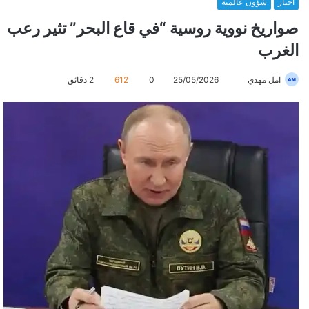
أخبار
شؤون عالمية
صواريخ نووية روسية “في قاع البحر” تثير رعب
الغرب
امل مهدي
أ
25/05/2026
0
612
2 دقائق
ر
س
ل
ب
ر
ي
د
ا
إ
ل
ك
ت
ر