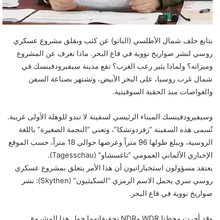
و
ن
ي
ا
يتابع حلف شمال الأطلسي (الناتو) عن كثب وبقلق مشروع عسكري
روسي لنشر صواريخ نووية في قاع البحر. ماذا نعرف عن المشروع
وميزاته؟ ولماذا يثير رعب الغرب؟ تقع مدينة سيفيرودفينسك في
شمال غرب روسيا، على البحر الأبيض، وتشتهر بصناعة السفن
والغواصات منذ الحقبة السوفيتية.
وسيفيرودفينسك الميناء الرئيسي لسفينة لا تبدو للوهلة الأولى غريبة.
تُسمى هذه السفينة “زفزدوتشكا”، وتعني “النجمة الصغيرة” باللغة
الروسية، ويبلغ طولها 96 متراً وعرضها حوالي 18 متراً، حسب الموقع
الإخباري الألماني العمومي “تاغسشاو” (Tagesschau).
يعتقد مسؤولون استخباراتيون أن هذا الأمر يتعلق بمشروع عسكري
روسي سري يحمل الاسم الرمزي “السكيثيون” (Skythen): نشر
صواريخ نووية في قاع البحر.
وقد أجرت محطتا WDR وNDR تحقيقاتهما حول هذا المشروع