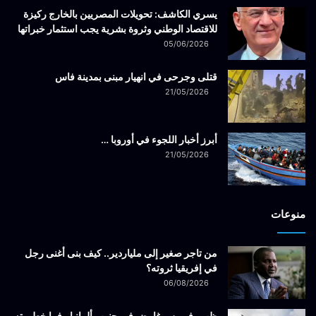
يسري الكاشف: تحويلات المصريين بالخارج ركيزة
للاقتصاد الوطني وثروة بشرية يجب استثمار خبراتها
05/06/2026
قتلى وجرحى في انهيار مبنى بمدينة فاس
21/05/2026
أبرز أخبار اللجوء في أوروبا …
21/05/2026
منوعات
من تاجر صغير إلى ملياردير.. كيف بنى أغنى رجل
في إفريقيا ثروته؟
06/08/2026
ظهور فيروس غامض في جنوب ألمانيا.. فما خطورته