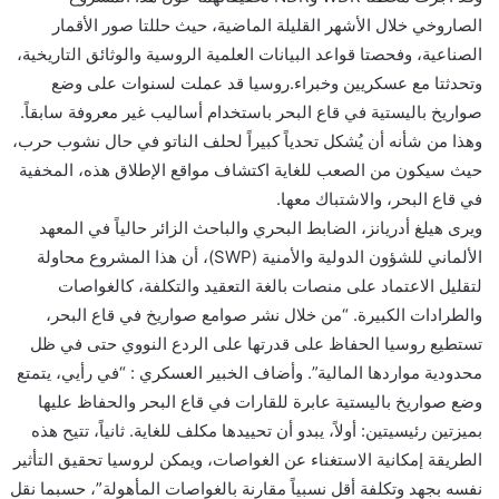
الصاروخي خلال الأشهر القليلة الماضية، حيث حللتا صور الأقمار
الصناعية، وفحصتا قواعد البيانات العلمية الروسية والوثائق التاريخية،
وتحدثتا مع عسكريين وخبراء.روسيا قد عملت لسنوات على وضع
صواريخ باليستية في قاع البحر باستخدام أساليب غير معروفة سابقاً.
وهذا من شأنه أن يُشكل تحدياً كبيراً لحلف الناتو في حال نشوب حرب،
حيث سيكون من الصعب للغاية اكتشاف مواقع الإطلاق هذه، المخفية
في قاع البحر، والاشتباك معها.
ويرى هيلغ أدريانز، الضابط البحري والباحث الزائر حالياً في المعهد
الألماني للشؤون الدولية والأمنية (SWP)، أن هذا المشروع محاولة
لتقليل الاعتماد على منصات بالغة التعقيد والتكلفة، كالغواصات
والطرادات الكبيرة. “من خلال نشر صوامع صواريخ في قاع البحر،
تستطيع روسيا الحفاظ على قدرتها على الردع النووي حتى في ظل
محدودية مواردها المالية”. وأضاف الخبير العسكري : “في رأيي، يتمتع
وضع صواريخ باليستية عابرة للقارات في قاع البحر والحفاظ عليها
بميزتين رئيسيتين: أولاً، يبدو أن تحييدها مكلف للغاية. ثانياً، تتيح هذه
الطريقة إمكانية الاستغناء عن الغواصات، ويمكن لروسيا تحقيق التأثير
نفسه بجهد وتكلفة أقل نسبياً مقارنة بالغواصات المأهولة”، حسبما نقل