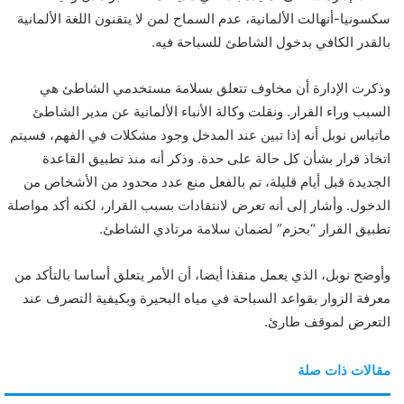
و
سكسونيا-أنهالت الألمانية، عدم السماح لمن لا يتقنون اللغة الألمانية
ن
بالقدر الكافي بدخول الشاطئ للسباحة فيه.
ي
ا
وذكرت الإدارة أن مخاوف تتعلق بسلامة مستخدمي الشاطئ هي
السبب وراء القرار. ونقلت وكالة الأنباء الألمانية عن مدير الشاطئ
ماتياس نوبل أنه إذا تبين عند المدخل وجود مشكلات في الفهم، فسيتم
اتخاذ قرار بشأن كل حالة على حدة. وذكر أنه منذ تطبيق القاعدة
الجديدة قبل أيام قليلة، تم بالفعل منع عدد محدود من الأشخاص من
الدخول. وأشار إلى أنه تعرض لانتقادات بسبب القرار، لكنه أكد مواصلة
تطبيق القرار “بحزم” لضمان سلامة مرتادي الشاطئ.
وأوضح نوبل، الذي يعمل منقذا أيضا، أن الأمر يتعلق أساسا بالتأكد من
معرفة الزوار بقواعد السباحة في مياه البحيرة وبكيفية التصرف عند
التعرض لموقف طارئ.
مقالات ذات صلة