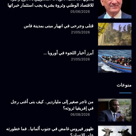
للاقتصاد الوطني وثروة بشرية يجب استثمار خبراتها
05/06/2026
قتلى وجرحى في انهيار مبنى بمدينة فاس
21/05/2026
أبرز أخبار اللجوء في أوروبا …
21/05/2026
منوعات
من تاجر صغير إلى ملياردير.. كيف بنى أغنى رجل
في إفريقيا ثروته؟
06/08/2026
ظهور فيروس غامض في جنوب ألمانيا.. فما خطورته
على الإنسان؟