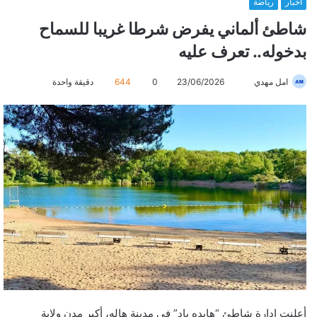
أخبار
رياضة
شاطئ ألماني يفرض شرطا غريبا للسماح
بدخوله.. تعرف عليه
امل مهدي
أ
23/06/2026
0
644
دقيقة واحدة
ر
س
ل
ب
ر
ي
د
ا
إ
ل
ك
ت
ر
أعلنت إدارة شاطئ “هايده باد” في مدينة هاله، أكبر مدن ولاية