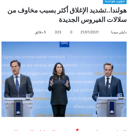
شؤون هولندية
هولندا..تشديد الإغلاق أكثر بسبب مخاوف من
سلالات الفيروس الجديدة
دليلي ميديا
أ
21/01/2021
0
323
5 دقائق
ر
س
ل
ب
ر
ي
د
ا
إ
ل
ك
ت
ر
و