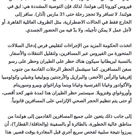
فيروس كورونا إلى هولندا. لذلك فإن التوصية المشددة هي: ابق في
هولندا. لا تسافر ولا تحجز رحلة حتى 31 مارس (آذار). سافر إلى
الخارج فقط في الحالات الاضطرارية، مثل الظروف العائلية القاهرة. أو
لأجل عمل لا يمكن تأجيله، ولا بدّ فيه من الحضور الجسدي.
اتخذت الحكومة المزيد من الإجراءات لتقليص فرص إدخال السلالات
المتحورة من الفيروس عبر المسافرين، ولتقليل التنقلات والأسفار.
بالنسبة لبريطانيا سيكون هناك حظر على الطيران وحظر على رسو
سفن المسافرين. كما سيشمل الحظر الرحلات القادمة من جنوب
إفريقيا والرأس الأخضر، والبرازيل والأرجنتين وبوليفيا وشيلي وكولومبيا
والأكوادور وغيانا الفرنسية وغيانا وبنما وباراغواي وبيرو وسورينام
وأوروغواي وفنزويلا. سيستمر حظر الطيران هذا لمدة شهر كحد أقصى،
أو حتى يتم تنظيم الحجر الصحي الإلزامي على المسافرين قانونياً.
إلى جانب ذلك يتعين على جميع المسافرين القادمين إلى هولندا من
مناطق عالية الخطورة، بالطائرة أو بالسفينة (والحافلة/ القطار؟)، أن
يبرزوا نتيجة سلبية لفحص سريع أجري قبل المغادرة بوقت قصير. هذا