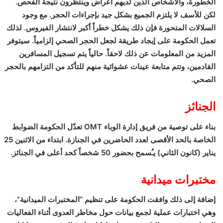
الخطورة، والأشخاص الذين لديهم أعراض وينتظرون نتيجة الفحص.
لكن للأسف لا يلتزم الجميع بشكل جيد بإجراءات الحجر. مع وجود
السلالات المتحورة فإن ذلك يشكل خطراً أكبر لانتشار الفيروس. لذلك
تعمل الحكومة على إيجاد طريقة لجعل الحجر الصحي إلزامياً. سيتوفر
المزيد من المعلومات عن ذلك لاحقاً. حالياً يتم تسجيل المسافرين
القادمين، وتتم متابعة عينات عشوائية منهم للتأكد من التزامهم بالحجر
الصحي.
الجنائز
بناء على توصية من فريق إدارة الوباء OMT تعدّل الحكومة الضوابط
الخاصة بالحد الأقصى لعدد الحاضرين في الجنازة. ابتداء من الاثنين 25
يناير (كانون الثاني) يـُسمح بحضور 50 شخصاً كحد أعلى في الجنائز.
مختبرات ميدانية
إضافة إلى ذلك وافقت الحكومة على تنظيم “المختبرات الميدانية”،
وهي اختبارات عملية لجمع بيانات حول مخاطر العدوى أثناء الفعاليات