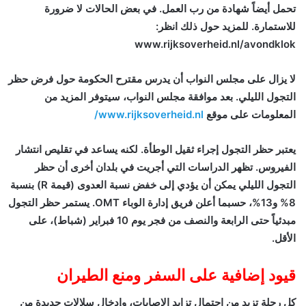
تحمل أيضاً شهادة من رب العمل. في بعض الحالات لا ضرورة
للاستمارة. للمزيد حول ذلك انظر:
www.rijksoverheid.nl/avondklok
لا يزال على مجلس النواب أن يدرس مقترح الحكومة حول فرض حظر
التجول الليلي. بعد موافقة مجلس النواب، سيتوفر المزيد من
المعلومات على موقع
www.rijksoverheid.nl/
يعتبر حظر التجول إجراء ثقيل الوطأة. لكنه يساعد في تقليص انتشار
الفيروس. تظهر الدراسات التي أجريت في بلدان أخرى أن حظر
التجول الليلي يمكن أن يؤدي إلى خفض نسبة العدوى (قيمة R) بنسبة
8% و13%، حسبما أعلن فريق إدارة الوباء OMT. يستمر حظر التجول
مبدئياً حتى الرابعة والنصف من فجر يوم 10 فبراير (شباط)، على
الأقل.
قيود إضافية على السفر ومنع الطيران
كل رحلة تزيد من احتمال تزايد الإصابات، وإدخال سلالات جديدة من