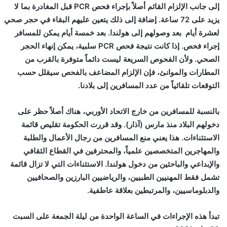
إلى جانب الإلزام القائم أصلاً بإجراء فحص PCR قبل المغادرة بما لا
يزيد على 72 ساعة. إضافة إلى ذلك يتعين عليهم البقاء في حجر صحي
لعشرة أيام بعد وصولهم إلى هولندا. بعد خمسة أيام يمكن للمسافر
إجراء فحص. إذا كانت نتيجة فحص PCR سلبية، يمكن إنهاء الحجر
الصحي. ولأن الفحوص السريعة ليست دائماً متوفرة بالقرب من
المطارات والموانئ، فإن الإلزام المضاعف بالفحص سيقلل حسب
التوقعات تلقائياً من عدد المسافرين إلى بلادنا.
بالنسبة للمسافرين من خارج الاتحاد الأوربي، هناك أصلاً حظر على
دخولهم البلاد منذ مارس (آذار). وقد قررت الحكومة تقليص قائمة
الاستثناءات. هذا يعني منع المسافرين من رجال الأعمال والطلبة
والمهاجرين المتخصصين علمياً، والمحترفين في القطاع الثقافي
والإبداعي والباحثين من دخول هولندا. الاستثناءات التي لا تزال قائمة
تشمل فقط المهنيين الطبيين، والرياضيين البارزين والصحافيين
والدبلوماسيين، والمرتبطين بعلاقة عاطفية.
تبدأ هذه الإجراءات في الساعة الواحدة من ليلة الجمعة على السبت