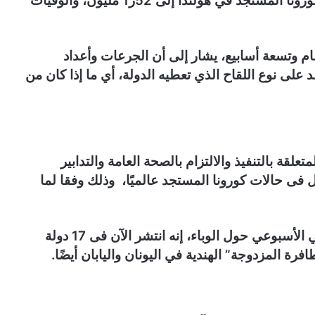
ووصل إجمالي عدد الإصابات المؤكدة بفيروس كورونا المستجد في هولندا إلى 52ر1 مليون، والوفيات
م وتسعة أسابيع، يشار إلى أن الجرعات وأعداد
 على نوع اللقاح الذي تعطيه الدولة، أي ما إذا كان من
قة بالتنفيذ والالتزام بالصحة العامة والتدابير
ل فى حالات كورونا المستجد عالميًا، وذلك وفقا لما
وقالت منظمة الصحة العالمية فى تحديثها الوبائي الأسبوعي حول الوباء، إنه انتشر الآن فى 17 دولة
رة المزدوجة” الهندية في اليونان واليابان أيضًا.