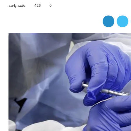
0
426
دقيقة واحدة
فيسبوك
تويتر
لينكدإن