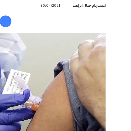
امستردام جمال ابراهيم
أ
30/04/2021
ر
س
ل
ب
ر
ي
د
ا
إ
ل
ك
ت
ر
و
ن
ي
ا