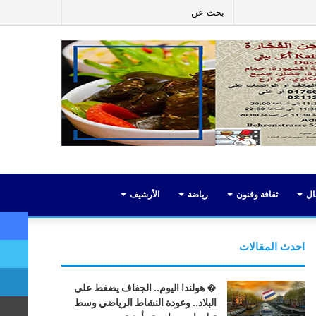
ر
لينكدإن
يوتيوب
انستقرام
إضافة
بحث
عمود
عن
جانبي
ال
ثقافة وفنون
رياضة
الأرشيف
احدث المقالات
� هولندا اليوم.. الجفاف يضغط على
البلاد.. وعودة النشاط الرياضي وسط