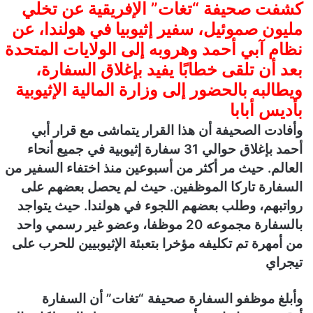
كشفت صحيفة “تغات” الإفريقية عن تخلي
ن
مليون صموئيل، سفير إثيوبيا في هولندا، عن
ي
نظام آبي أحمد وهروبه إلى الولايات المتحدة
ا
بعد أن تلقى خطابًا يفيد بإغلاق السفارة،
ويطالبه بالحضور إلى وزارة المالية الإثيوبية
بأديس أبابا
وأفادت الصحيفة أن هذا القرار يتماشى مع قرار أبي
أحمد بإغلاق حوالي 31 سفارة إثيوبية في جميع أنحاء
العالم. حيث مر أكثر من أسبوعين منذ اختفاء السفير من
السفارة تاركا الموظفين. حيث لم يحصل بعضهم على
رواتبهم، وطلب بعضهم اللجوء في هولندا. حيث يتواجد
بالسفارة مجموعه 20 موظفا، وعضو غير رسمي واحد
من أمهرة تم تكليفه مؤخرا بتعبئة الإثيوبيين للحرب على
تيجراي
وأبلغ موظفو السفارة صحيفة “تغات” أن السفارة