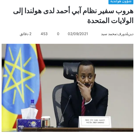
شؤون هولندية
هروب سفير نظام آبي أحمد لدى هولندا إلى
الولايات المتحدة
ديزيلدورف:محمد سيد
أ
02/09/2021
0
453
2 دقائق
ر
س
ل
ب
ر
ي
د
ا
إ
ل
ك
ت
ر
و