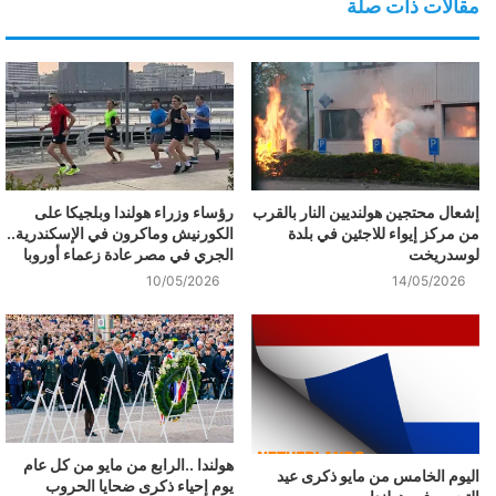
مقالات ذات صلة
إشعال محتجين هولنديين النار بالقرب
رؤساء وزراء هولندا وبلجيكا على
من مركز إيواء للاجئين في بلدة
الكورنيش وماكرون في الإسكندرية..
لوسدريخت
الجري في مصر عادة زعماء أوروبا
10/05/2026
14/05/2026
هولندا ..الرابع من مايو من كل عام
اليوم الخامس من مايو ذكرى عيد
يوم إحياء ذكرى ضحايا الحروب