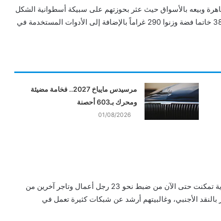
قاهرة وبيعه بالأسواق حيث عثر بحوزتهم على سبيكة أسطوانية الشكل
لخام الذهب وزنت 150 غراما “حديثة السبك غير مدموغة” و38 خاتما فضة وزنوا 290 غراماً بالإضافة إلى الأدوات المستخدمة في
مرسيدس مايباخ 2027.. فخامة مضيئة
ومحرك بـ603 أحصنة
01/08/2026
في سياق متصل كشفت معلومات أن الأجهزة الأمنية المصرية تمكنت حتى الآن من ضبط نحو 23 رجل أعمال وتاجر آخرين من
ر بالنقد الأجنبي، وغالبيتهم أرشد عن شبكات كثيرة تعمل في