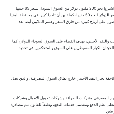
وتبين أن عددا من رجال الأعمال الكبار بينهم ملياردير شهير اشتروا نحو 200 مليون دولار من السوق السوداء بسعر 65 جنيها
للدولار الواحد وخسروا الملايين من الجنيهات بعد انخفاض سعر الدولار لنحو 50 جنيها، كما تبين أن تاجرا كبيرا في محافظة المنيا
حصول على أرباح كبيرة من فارق السعر وخسر الملايين أيضا بعد
والنقد الأجنبي، بهدف القضاء على السوق السوداء للدولار، كما
لحيتان الكبار المسيطرين على السوق والمتحكمين في تحديد
سنوات أصدرت مصر القانون رقم 194 لسنة 2020 لملاحقة تجار النقد الأجنبي خارج نطاق السوق المصرفية، والذي تصل
جهاز المصرفي وشركات الصرافة وشركات تحويل الأموال وشركات
غلي نظم الدفع ومقدمي خدمات الدفع، وطبقاً للقانون يتم مصادرة
رطين