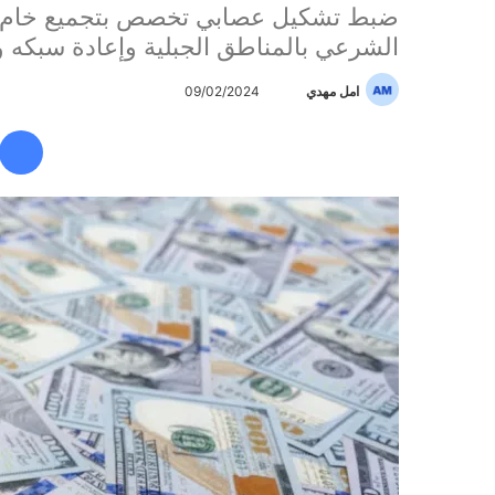
ضبط تشكيل عصابي تخصص بتجميع خام الذ
الشرعي بالمناطق الجبلية وإعادة سبكه 
امل مهدي
أ
09/02/2024
ر
س
ل
ب
ر
ي
د
ا
إ
ل
ك
ت
ر
و
ن