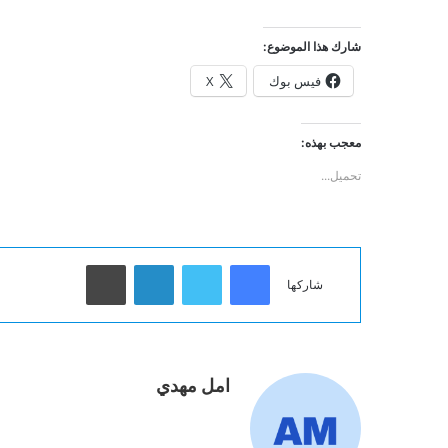
شارك هذا الموضوع:
فيس بوك
X
معجب بهذه:
تحميل...
فيسبوك
تويتر
لينكدإن
طباعة
شاركها
امل مهدي