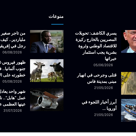
منوعات
يسري الكاشف: تحويلات
من تاجر صغير 
المصريين بالخارج ركيزة
ملياردير.. كيف 
للاقتصاد الوطني وثروة
رجل في إفريقيا
بشرية يجب استثمار
06/08/2026
خبراتها
ظهور فيروس 
05/06/2026
جنوب ألمانيا.. ف
قتلى وجرحى في انهيار
خطورته على ال
مبنى بمدينة فاس
05/08/2026
21/05/2026
شهر واحد يعادل
عمل “هابل”.. نا
أبرز أخبار اللجوء في
عينها العظمى ع
أوروبا …
31/07/2026
21/05/2026