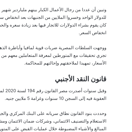
كان يقوم بشراء الدولارات للاتجار فيها بعد زيادة سعره وال
انخفاض السعر.
ووجهت السلطات المصرية ضربات قوية لمافيا وأباطرة الذهب 
تجري تحقيقات مع المتورطين لمعرفة المتعاملين معهم من ا
الأسعار، تمهيدا لملاحقتهم وإحالتهم للمحاكمة.
قانون النقد الأجنبي
وقبل 
العقوبة فيه إلى السجن 10 سنوات وغرامة 5 ملايين جنيه.
وحددت بنود القانون نطاق سريانه على البنك المركزي وال
الاستعلام والتصنيف الائتماني، وشركات ضمان الائتمان ومش
المبالغ والأشياء المضبوطة خلال عمليات القبض على المتو