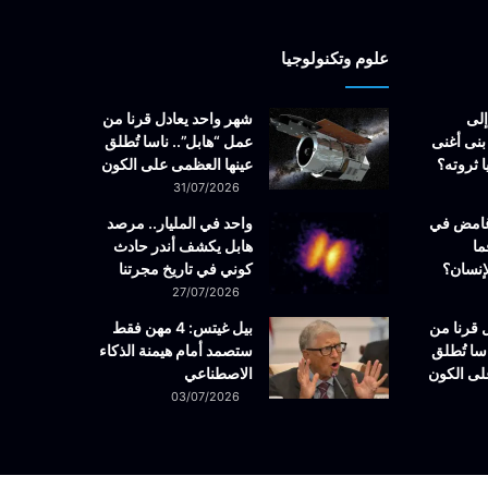
علوم وتكنولوجيا
إلى
شهر واحد يعادل قرنا من
بنى أغنى
عمل “هابل”.. ناسا تُطلق
 ثروته؟
عينها العظمى على الكون
31/07/2026
غامض في
واحد في المليار.. مرصد
ما
هابل يكشف أندر حادث
إنسان؟
كوني في تاريخ مجرتنا
27/07/2026
 قرنا من
بيل غيتس: 4 مهن فقط
سا تُطلق
ستصمد أمام هيمنة الذكاء
لى الكون
الاصطناعي
03/07/2026