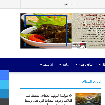
ر
لينكدإن
يوتيوب
انستقرام
إضافة
بحث
عمود
عن
جانبي
ال
ثقافة وفنون
رياضة
الأرشيف
احدث المقالات
� هولندا اليوم.. الجفاف يضغط على
البلاد.. وعودة النشاط الرياضي وسط