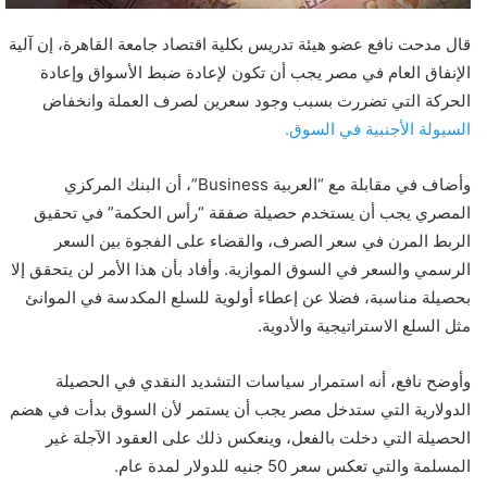
ت
ر
قال مدحت نافع عضو هيئة تدريس بكلية اقتصاد جامعة القاهرة، إن آلية
و
الإنفاق العام في مصر يجب أن تكون لإعادة ضبط الأسواق وإعادة
ن
الحركة التي تضررت بسبب وجود سعرين لصرف العملة وانخفاض
ي
السيولة الأجنبية في السوق.
ا
وأضاف في مقابلة مع “العربية Business”، أن البنك المركزي
المصري يجب أن يستخدم حصيلة صفقة “رأس الحكمة” في تحقيق
الربط المرن في سعر الصرف، والقضاء على الفجوة بين السعر
الرسمي والسعر في السوق الموازية. وأفاد بأن هذا الأمر لن يتحقق إلا
بحصيلة مناسبة، فضلا عن إعطاء أولوية للسلع المكدسة في الموانئ
مثل السلع الاستراتيجية والأدوية.
وأوضح نافع، أنه استمرار سياسات التشديد النقدي في الحصيلة
الدولارية التي ستدخل مصر يجب أن يستمر لأن السوق بدأت في هضم
الحصيلة التي دخلت بالفعل، وينعكس ذلك على العقود الآجلة غير
المسلمة والتي تعكس سعر 50 جنيه للدولار لمدة عام.