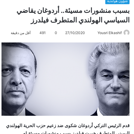
شؤون هولندية
بسبب منشورات مسيئة.. أردوغان يقاضي
السياسي الهولندي المتطرف فيلدرز
Yousri Elkashif
أ
27/10/2020
0
491
أقل من دقيقة
ر
س
ل
ب
ر
ي
د
ا
إ
ل
ك
ت
قدم الرئيس التركي أردوغان شكوى ضد زعيم حزب الحرية الهولندي
ر
اليميني المتطرف خيرت فيلدرز بسبب منشورات مسيئة له.
و