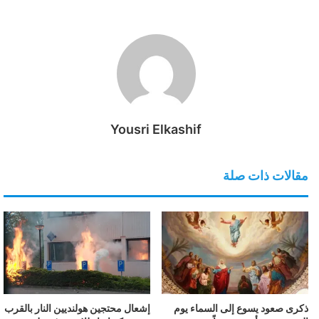
Yousri Elkashif
مقالات ذات صلة
ذكرى صعود يسوع إلى السماء يوم
إشعال محتجين هولنديين النار بالقرب