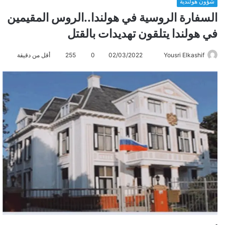
شؤون هولندية
السفارة الروسية في هولندا..الروس المقيمين
في هولندا يتلقون تهديدات بالقتل
Yousri Elkashif
أ
02/03/2022
0
255
أقل من دقيقة
ر
س
ل
ب
ر
ي
د
ا
إ
ل
ك
ت
ر
و